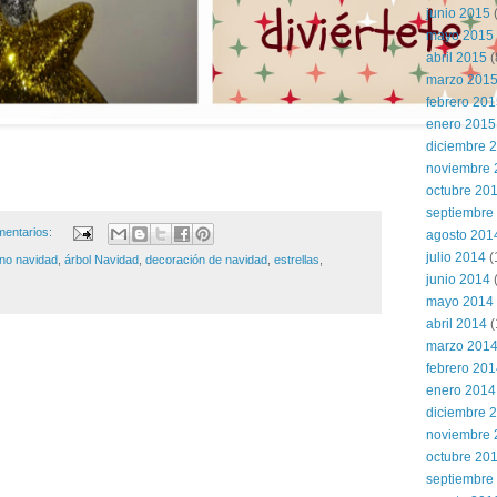
junio 2015
(
mayo 2015
abril 2015
(
marzo 201
febrero 20
enero 2015
diciembre 
noviembre 
octubre 20
septiembre
mentarios:
agosto 201
julio 2014
(
no navidad
,
árbol Navidad
,
decoración de navidad
,
estrellas
,
junio 2014
mayo 2014
abril 2014
(
marzo 201
febrero 20
enero 2014
diciembre 
noviembre 
octubre 20
septiembre