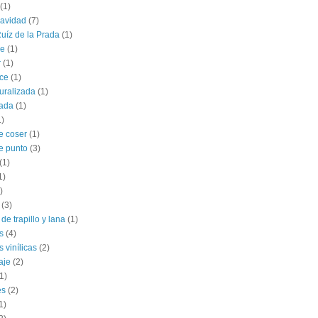
(1)
navidad
(7)
uíz de la Prada
(1)
le
(1)
r
(1)
ce
(1)
uralizada
(1)
lada
(1)
1)
e coser
(1)
e punto
(3)
(1)
1)
)
(3)
de trapillo y lana
(1)
s
(4)
 vinílicas
(2)
aje
(2)
1)
es
(2)
1)