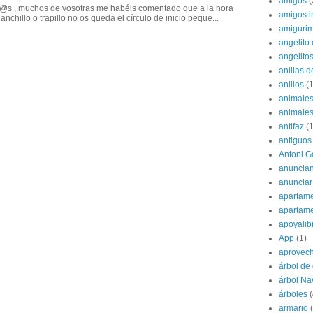
amigos
(
@s , muchos de vosotras me habéis comentado que a la hora
amigos i
anchillo o trapillo no os queda el círculo de inicio peque...
amigurim
angelito 
angelito
anillas d
anillos
(1
animale
animale
antifaz
(1
antiguos
Antoni G
anuncian
anunciar
apartame
apartam
apoyalib
App
(1)
aprovec
árbol de
árbol Na
árboles
(
armario