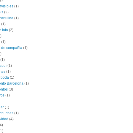
2)
nvisibles
(1)
is
(2)
cartulina
(1)
s
(1)
e lata
(2)
)
s
(1)
s de compañía
(1)
)
(1)
audí
(1)
tes
(1)
 boda
(1)
nto Barcelona
(1)
entos
(3)
ros
(1)
har
(1)
 chuches
(1)
vidad
(4)
4)
(1)