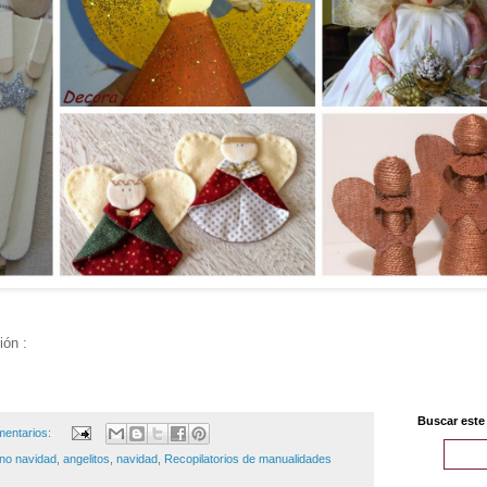
ón :
Buscar este
mentarios:
no navidad
,
angelitos
,
navidad
,
Recopilatorios de manualidades