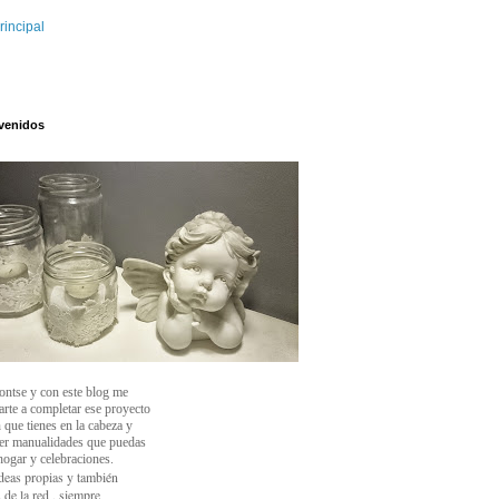
rincipal
venidos
ontse y con este blog
me
arte a completar ese proyecto
 que tienes en la cabeza y
cer manualidades que puedas
 hogar y celebraciones.
deas propias y también
 de la red , siempre