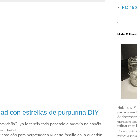
Página p
.
Hola & Bien
Hola , soy M
ad con estrellas de purpurina DIY
gustaría ayud
de decoración
enseñarte ha
avideña? ya lo tenéis todo pensado o todavía no sabéis
utilizar en tu
a , casa ...
Encontrarás i
 este año para sorprender a vuestra familia en la cuestión
recopilo ideas