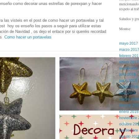
mencionando l
enseño como decorar unas estrellas de porexpan y hacer
respeto al tra
Saludos y gra
ya las visteis en el post de como hacer un portavelas y tal
st hoy os enseño los pasos a seguir para utilizar estas
Montse
ación de Navidad , os dejo el enlace por si queréis recordad
las
Como hacer un portavelas
mayo 2017
marzo 201
febrero 20
enero 2017
septiembre
julio 2016
(
junio 2016
(
mayo 2016
abril 2016
(
marzo 201
febrero 20
enero 2016
noviembre 
octubre 20
septiembre
agosto 201