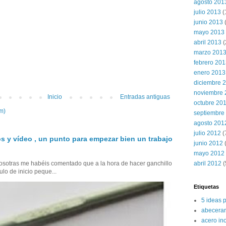
agosto 201
julio 2013
(
junio 2013
mayo 2013
abril 2013
(
marzo 201
febrero 20
enero 2013
diciembre 
noviembre 
Inicio
Entradas antiguas
octubre 20
m)
septiembre
agosto 201
julio 2012
(
s y vídeo , un punto para empezar bien un trabajo
junio 2012
(
mayo 2012
sotras me habéis comentado que a la hora de hacer ganchillo
abril 2012
(
ulo de inicio peque...
Etiquetas
5 ideas 
abecerar
acero in