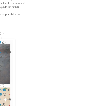
a fuente, sobretodo el
bajo de los demás .
cias por visitarme
(1)
7
(1)
17
(1)
(2)
 2016
(1)
1)
1)
(4)
4)
6
(5)
16
(2)
(2)
2015
(1)
15
(1)
 2015
(6)
5
(1)