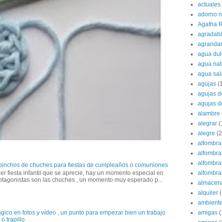
actuales
adorno 
Agatha R
agradab
agranda
agua dul
agua nat
agua sa
agujas
(
agujas d
agujas d
alambre
alegrar
(
alegre
(2
alfombra
alfombra 
alfombra
 pinchos de chuches para fiestas de cumpleaños o comuniones
alfombras
er fiesta infantil que se aprecie, hay un momento especial en
otagonistas son las chuches , un momento muy esperado p...
almacen
alquiler
(
ambient
amigas
(
gico en fotos y vídeo , un punto para empezar bien un trabajo
o trapillo