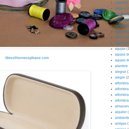
actuales
adorno 
Agatha R
agradab
agranda
agua dul
agua nat
agua sa
agujas
(
agujas d
blessthismessplease.com
agujas d
alambre
alegrar
(
alegre
(2
alfombra
alfombra 
alfombra
alfombras
almacen
alquiler
(
ambient
amigas
(