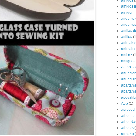
amigos
(
amigos i
amigurim
angelito 
angelito
anillas d
anillos
(1
animale
animale
antifaz
(1
antiguos
Antoni G
anuncian
anunciar
apartame
apartam
apoyalib
App
(1)
aprovec
árbol de
árbol Na
árboles
(
armario