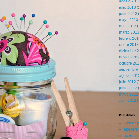
agosto 201
julio 2013
(
junio 2013
mayo 2013
abril 2013
(
marzo 201
febrero 20
enero 2013
diciembre 
noviembre 
octubre 20
septiembre
agosto 201
julio 2012
(
junio 2012
(
mayo 2012
abril 2012
(
Etiquetas
5 ideas 
abecerar
acero in