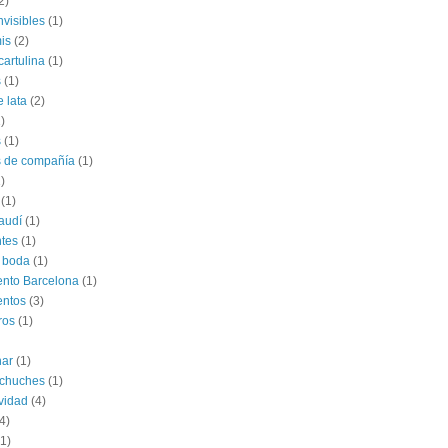
2)
nvisibles
(1)
is
(2)
cartulina
(1)
s
(1)
e lata
(2)
)
s
(1)
s de compañía
(1)
)
(1)
audí
(1)
tes
(1)
 boda
(1)
nto Barcelona
(1)
entos
(3)
ros
(1)
har
(1)
 chuches
(1)
vidad
(4)
4)
(1)