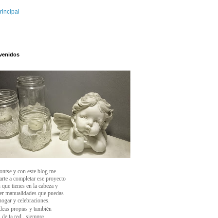
rincipal
venidos
ontse y con este blog
me
arte a completar ese proyecto
 que tienes en la cabeza y
cer manualidades que puedas
 hogar y celebraciones.
deas propias y también
 de la red , siempre