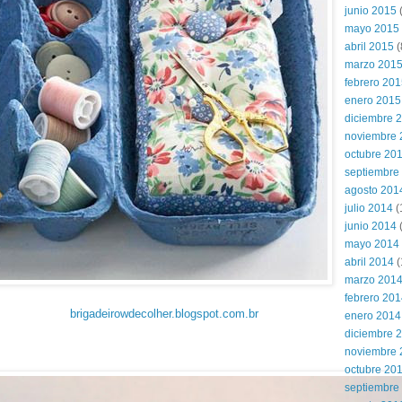
junio 2015
(
mayo 2015
abril 2015
(
marzo 201
febrero 20
enero 2015
diciembre 
noviembre 
octubre 20
septiembre
agosto 201
julio 2014
(
junio 2014
mayo 2014
abril 2014
(
marzo 201
febrero 20
brigadeirowdecolher.blogspot.com.br
enero 2014
diciembre 
noviembre 
octubre 20
septiembre