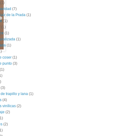
(1)
navidad
(7)
uíz de la Prada
(1)
le
(1)
r
(1)
ce
(1)
uralizada
(1)
lada
(1)
1)
e coser
(1)
e punto
(3)
(1)
1)
)
(3)
de trapillo y lana
(1)
s
(4)
 vinílicas
(2)
aje
(2)
1)
es
(2)
1)