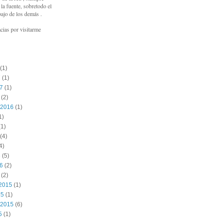
a fuente, sobretodo el
bajo de los demás .
cias por visitarme
(1)
7
(1)
17
(1)
(2)
 2016
(1)
1)
1)
(4)
4)
6
(5)
16
(2)
(2)
2015
(1)
15
(1)
 2015
(6)
5
(1)