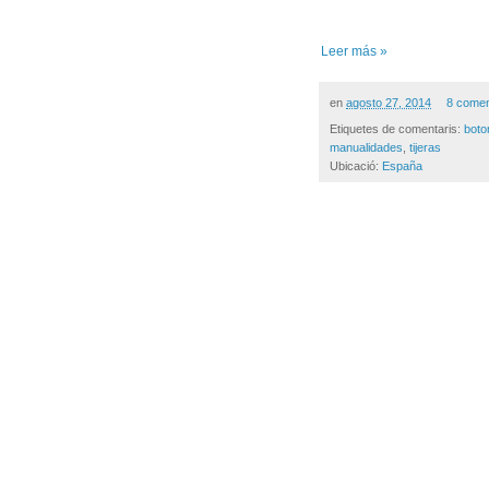
Leer más »
en
agosto 27, 2014
8 comen
Etiquetes de comentaris:
boto
manualidades
,
tijeras
Ubicació:
España