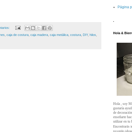
Página p
.
tarios:
Hola & Bien
nes
,
caja de costura
,
caja madera
,
caja metálica
,
costura
,
DIY
,
hilos
,
Hola , soy M
gustaría ayud
de decoración
enseñarte ha
utilizar en tu
Encontrarás i
recopilo ideas