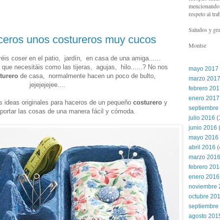
mencionando l
respeto al tra
Saludos y gra
ceros unos costureros muy cucos
Montse
is coser en el patio, jardín, en casa de una amiga......
que necesitáis como las tijeras, agujas, hilo......? No nos
mayo 2017
turero
de casa, normalmente hacen un poco de bulto,
marzo 201
jejejejejee....
febrero 20
enero 2017
s ideas originales para haceros de un pequeño
costurero
y
septiembre
sportar las cosas de una manera fácil y cómoda.
julio 2016
(
junio 2016
(
mayo 2016
abril 2016
(
marzo 201
febrero 20
enero 2016
noviembre 
octubre 20
septiembre
agosto 201