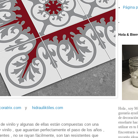
Página p
.
Hola & Bien
coratrix.com
y
hidrauliktiles.com
Hola , soy M
gustaría ayud
de decoración
enseñarte ha
de vinilo y algunas de ellas están compuestas con una
utilizar en tu
y vinilo , que aguantan perfectamente el paso de los años ,
Encontrarás i
entes , no se rayan fácilmente, son tan resistentes que
recopilo ideas