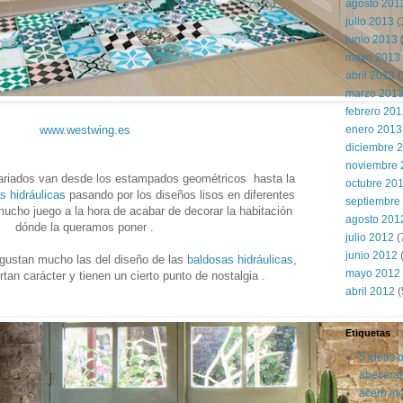
agosto 201
julio 2013
(
junio 2013
mayo 2013
abril 2013
(
marzo 201
febrero 20
www.westwing.es
enero 2013
diciembre 
noviembre 
riados van desde los estampados geométricos hasta la
octubre 20
s hidráulicas
pasando por los diseños lisos en diferentes
septiembre
ucho juego a la hora de acabar de decorar la habitación
agosto 201
dónde la queramos poner .
julio 2012
(
junio 2012
(
gustan mucho las del diseño de las
baldosas hidráulicas
,
mayo 2012
tan carácter y tienen un cierto punto de nostalgia .
abril 2012
(
Etiquetas
5 ideas 
abecerar
acero in