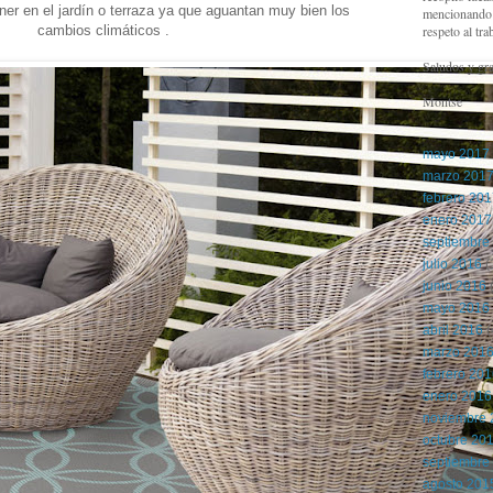
er en el jardín o terraza ya que aguantan muy bien los
mencionando l
cambios climáticos .
respeto al tra
Saludos y gra
Montse
mayo 2017
marzo 201
febrero 20
enero 2017
septiembre
julio 2016
(
junio 2016
(
mayo 2016
abril 2016
(
marzo 201
febrero 20
enero 2016
noviembre 
octubre 20
septiembre
agosto 201