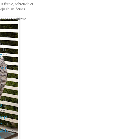
a fuente, sobretodo el
bajo de los demás .
cias por visitarme
(1)
7
(1)
17
(1)
(2)
 2016
(1)
1)
1)
(4)
4)
6
(5)
16
(2)
(2)
2015
(1)
15
(1)
 2015
(6)
5
(1)