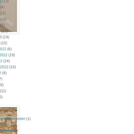
3
(13)
14)
(13)
(16)
20)
3
(16)
13
(19)
(15)
2012
(6)
2012
(19)
12
(24)
 2012
(10)
2
(9)
7)
8)
(11)
5)
para tener orden
(1)
io
(1)
oxidable
(1)