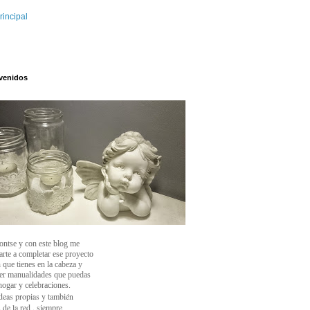
rincipal
venidos
ontse y con este blog
me
arte a completar ese proyecto
 que tienes en la cabeza y
cer manualidades que puedas
 hogar y celebraciones.
deas propias y también
 de la red , siempre