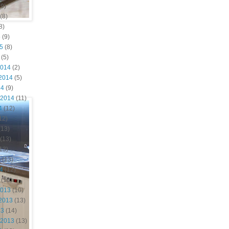
9)
(8)
8)
5
(9)
15
(8)
(5)
2014
(2)
2014
(5)
14
(9)
 2014
(11)
4
(12)
12)
(13)
(13)
13)
4
(13)
14
(12)
(10)
2013
(10)
2013
(13)
13
(14)
 2013
(13)