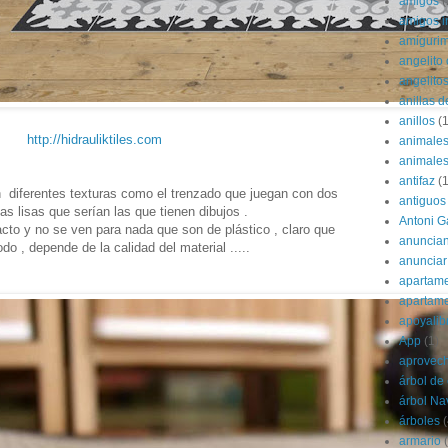
amigos
(
amigos i
amigurim
angelito 
angelito
anillas d
anillos
(1
http://hidrauliktiles.com
animale
animale
antifaz
(1
 diferentes texturas como el trenzado que juegan con dos
antiguos
las lisas que serían las que tienen dibujos .
Antoni G
cto y no se ven para nada que son de plástico , claro que
anuncian
do , depende de la calidad del material .....
anunciar
apartame
apartam
apoyalib
App
(1)
aprovec
árbol de
árbol Na
árboles
(
armario