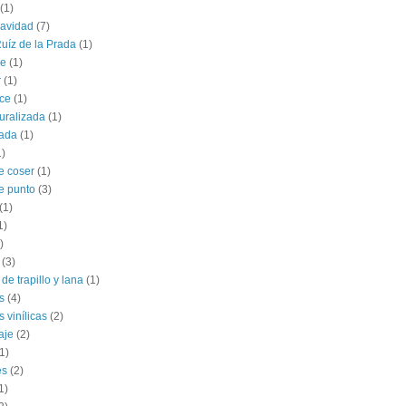
(1)
navidad
(7)
uíz de la Prada
(1)
le
(1)
r
(1)
ce
(1)
uralizada
(1)
lada
(1)
1)
e coser
(1)
e punto
(3)
(1)
1)
)
(3)
de trapillo y lana
(1)
s
(4)
 vinílicas
(2)
aje
(2)
1)
es
(2)
1)