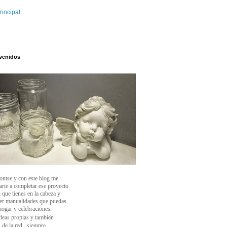
rincipal
venidos
ontse y con este blog
me
arte a completar ese proyecto
 que tienes en la cabeza y
cer manualidades que puedas
 hogar y celebraciones.
deas propias y también
 de la red , siempre