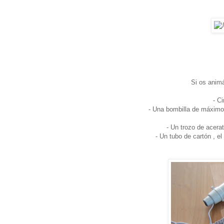
Si os animá
- Ci
- Una bombilla de máximo
- Un trozo de acerat
- Un tubo de cartón , e