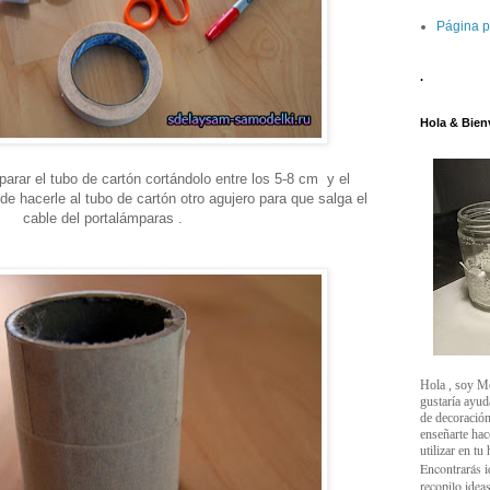
Página p
.
Hola & Bien
parar el tubo de cartón cortándolo entre los 5-8 cm y el
de hacerle al tubo de cartón otro agujero para que salga el
cable del portalámparas .
Hola , soy M
gustaría ayud
de decoración
enseñarte ha
utilizar en tu
Encontrarás i
recopilo ideas