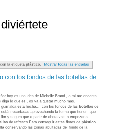
diviértete
con la etiqueta
plástico
.
Mostrar todas las entradas
o con los fondos de las botellas de
ñar hoy es una idea de Michelle Brand , a mi me encanta
s diga lo que es , os va a gustar mucho mas.
a guirnalda esta hecha... con los fondos de las
botellas
de
, están recortadas aprovechando la forma que tienen ,que
e flor y seguro que a partir de ahora vais a empezar a
ellas
de refresco.Para conseguir estas flores de
plástico
lla
conservando las zonas abultadas del fondo de la