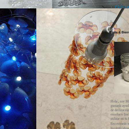
Página p
.
Hola & Bien
Hola , soy M
gustaría ayud
de decoración
enseñarte ha
utilizar en tu
Encontrarás i
recopilo ideas