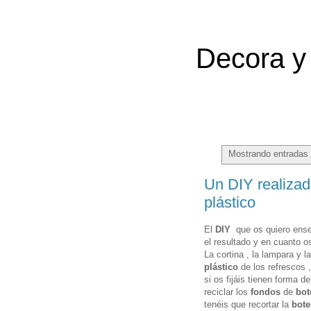
Decora y 
Mostrando entradas 
Un DIY realizad
plástico
El
DIY
que os quiero ense
el resultado y en cuanto o
La cortina , la lampara y l
plástico
de los refrescos 
si os fijáis tienen forma d
reciclar los
fondos
de
bot
tenéis que recortar la
bote