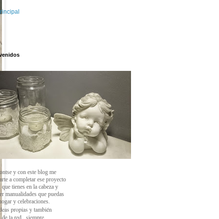
rincipal
venidos
ontse y con este blog
me
arte a completar ese proyecto
 que tienes en la cabeza y
cer manualidades que puedas
 hogar y celebraciones.
deas propias y también
 de la red , siempre