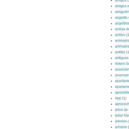
amigos
(
amigos i
amigurim
angelito 
angelito
anillas d
anillos
(1
animale
animale
antifaz
(1
antiguos
Antoni G
anuncian
anunciar
apartame
apartam
apoyalib
App
(1)
aprovec
árbol de
árbol Na
árboles
(
armario