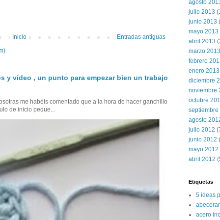
agosto 201
julio 2013
(
junio 2013
mayo 2013
Inicio
Entradas antiguas
abril 2013
(
m)
marzo 201
febrero 20
enero 2013
s y vídeo , un punto para empezar bien un trabajo
diciembre 
noviembre 
octubre 20
sotras me habéis comentado que a la hora de hacer ganchillo
ulo de inicio peque...
septiembre
agosto 201
julio 2012
(
junio 2012
(
mayo 2012
abril 2012
(
Etiquetas
5 ideas 
abecerar
acero in