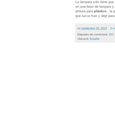
La lampara solo tiene que 
en una base de lampara y li
pintura para
plástico
, la 
que luzca mas y deje pasar
en
septiembre 02, 2013
2 c
Etiquetes de comentaris:
DIY
,
Ubicació:
España