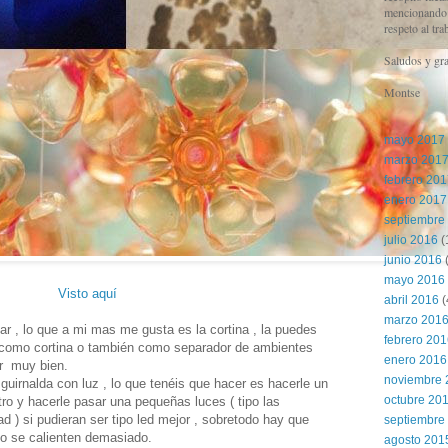
mencionando l
respeto al tra
Saludos y gra
Montse
mayo 2017
marzo 201
febrero 20
enero 2017
septiembre
julio 2016
(
junio 2016
(
mayo 2016
Visto aquí
abril 2016
(
marzo 201
ar , lo que a mi mas me gusta es la cortina , la puedes
febrero 20
r como cortina o también como separador de ambientes
enero 2016
r muy bien.
noviembre 
guirnalda con luz , lo que tenéis que hacer es hacerle un
octubre 20
ro y hacerle pasar una pequeñas luces ( tipo las
ad ) si pudieran ser tipo led mejor , sobretodo hay que
septiembre
no se calienten demasiado.
agosto 201