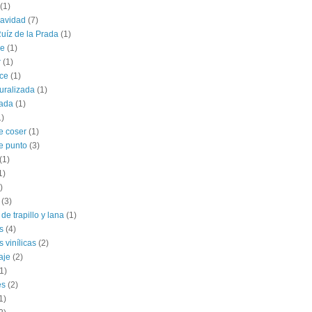
(1)
navidad
(7)
uíz de la Prada
(1)
le
(1)
r
(1)
ce
(1)
uralizada
(1)
lada
(1)
1)
e coser
(1)
e punto
(3)
(1)
1)
)
(3)
de trapillo y lana
(1)
s
(4)
 vinílicas
(2)
aje
(2)
1)
es
(2)
1)