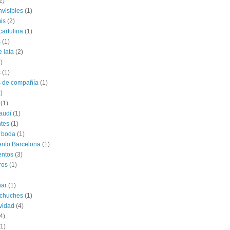
2)
nvisibles
(1)
is
(2)
cartulina
(1)
s
(1)
e lata
(2)
)
s
(1)
s de compañía
(1)
)
(1)
audí
(1)
tes
(1)
 boda
(1)
nto Barcelona
(1)
entos
(3)
ros
(1)
har
(1)
 chuches
(1)
vidad
(4)
4)
(1)