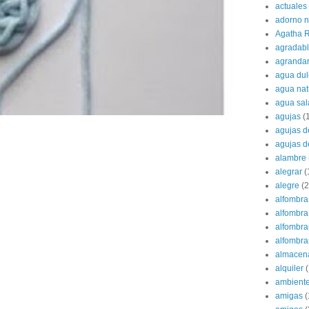
actuales
adorno 
Agatha R
agradab
agranda
agua dul
agua nat
agua sa
agujas
(
agujas d
agujas d
alambre
alegrar
(
alegre
(2
alfombra
alfombra 
alfombra
alfombras
almacen
alquiler
(
ambient
amigas
(