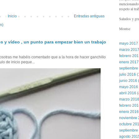
mencionando l
respeto al tra
Inicio
Entradas antiguas
Saludos y gra
m)
Montse
s y vídeo , un punto para empezar bien un trabajo
mayo 2017
marzo 201
febrero 20
sotras me habéis comentado que a la hora de hacer ganchillo
ulo de inicio peque...
enero 2017
septiembre
julio 2016
(
junio 2016
(
mayo 2016
abril 2016
(
marzo 201
febrero 20
enero 2016
noviembre 
octubre 20
septiembre
agosto 201