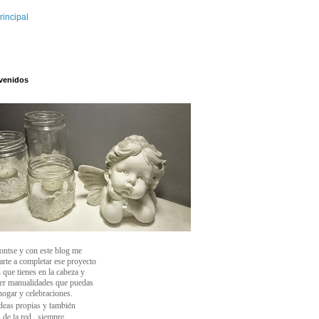
rincipal
venidos
ontse y con este blog
me
arte a completar ese proyecto
 que tienes en la cabeza y
cer manualidades que puedas
 hogar y celebraciones.
deas propias y también
 de la red , siempre