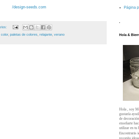
/design-seeds.com
Página p
.
rios:
,
color
,
paletas de colores
,
relajante
,
verano
Hola & Bien
Hola , soy M
gustaría ayud
de decoración
enseñarte ha
utilizar en tu
Encontrarás i
recopilo ideas