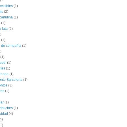
2)
nvisibles
(1)
is
(2)
cartulina
(1)
s
(1)
e lata
(2)
)
s
(1)
s de compañía
(1)
)
(1)
audí
(1)
tes
(1)
 boda
(1)
nto Barcelona
(1)
entos
(3)
ros
(1)
har
(1)
 chuches
(1)
vidad
(4)
4)
(1)