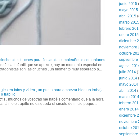
junio 2015
(
mayo 2015
abril 2015
(
marzo 201
febrero 20
enero 2015
diciembre 
noviembre 
octubre 20
septiembre
 pinchos de chuches para fiestas de cumpleaños o comuniones
er fiesta infantil que se aprecie, hay un momento especial en
agosto 201
otagonistas son las chuches , un momento muy esperado p...
julio 2014
(
junio 2014
mayo 2014
gico en fotos y vídeo , un punto para empezar bien un trabajo
abril 2014
(
o trapillo
marzo 201
@s , muchos de vosotras me habéis comentado que a la hora
febrero 20
anchillo o trapillo no os queda el círculo de inicio peque...
enero 2014
diciembre 
noviembre 
octubre 20
septiembre