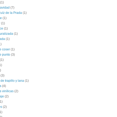
(1)
navidad
(7)
uíz de la Prada
(1)
le
(1)
r
(1)
ce
(1)
uralizada
(1)
lada
(1)
1)
e coser
(1)
e punto
(3)
(1)
1)
)
(3)
de trapillo y lana
(1)
s
(4)
 vinílicas
(2)
aje
(2)
1)
es
(2)
1)