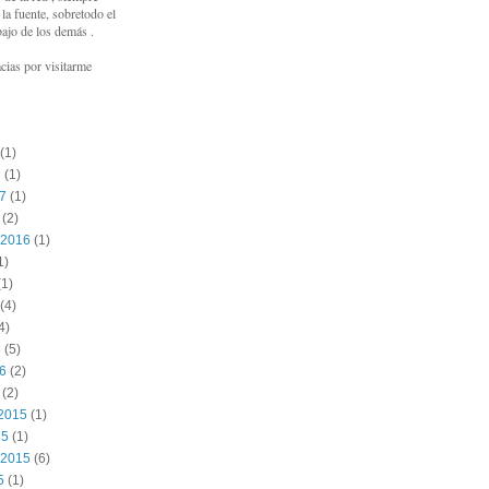
a fuente, sobretodo el
bajo de los demás .
cias por visitarme
(1)
7
(1)
17
(1)
(2)
 2016
(1)
1)
1)
(4)
4)
6
(5)
16
(2)
(2)
2015
(1)
15
(1)
 2015
(6)
5
(1)