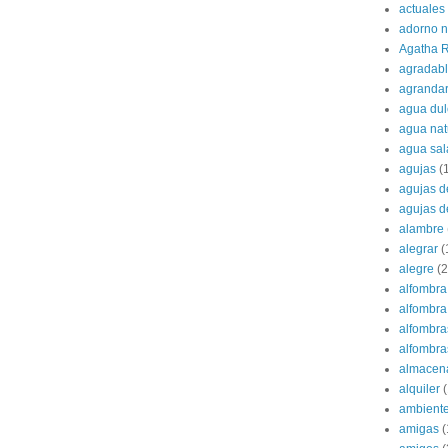
actuales
adorno 
Agatha R
agradab
agranda
agua dul
agua nat
agua sa
agujas
(
agujas d
agujas d
alambre
alegrar
(
alegre
(2
alfombra
alfombra 
alfombra
alfombras
almacen
alquiler
(
ambient
amigas
(