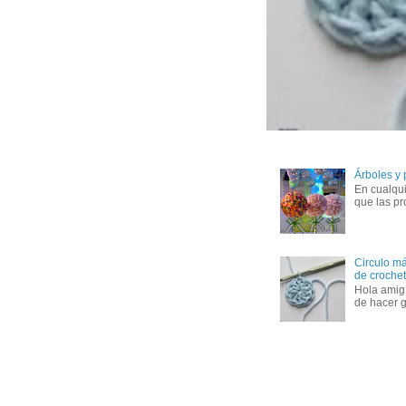
Árboles y
En cualqui
que las pr
Circulo má
de crochet 
Hola amig
de hacer g