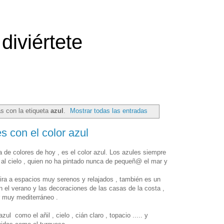
diviértete
s con la etiqueta
azul
.
Mostrar todas las entradas
s con el color azul
ta de colores de hoy , es el color azul. Los azules siempre
 al cielo , quien no ha pintado nunca de pequeñ@ el mar y
pira a espacios muy serenos y relajados , también es un
 el verano y las decoraciones de las casas de la costa ,
r muy mediterráneo .
l como el añil , cielo , cián claro , topacio ..... y