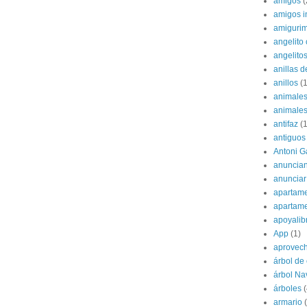
amigos
(
amigos i
amigurim
angelito 
angelito
anillas d
anillos
(1
animale
animale
antifaz
(1
antiguos
Antoni G
anuncian
anunciar
apartame
apartam
apoyalib
App
(1)
aprovec
árbol de
árbol Na
árboles
(
armario