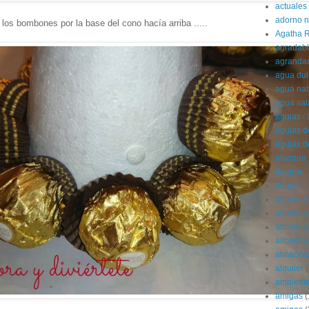
actuales
adorno 
os bombones por la base del cono hacía arriba .....
Agatha R
agradab
agranda
agua dul
agua nat
agua sa
agujas
(
agujas d
agujas d
alambre
alegrar
(
alegre
(2
alfombra
alfombra 
alfombra
alfombras
almacen
alquiler
(
ambient
amigas
(