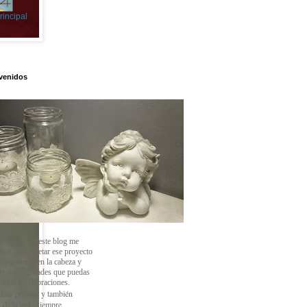
rincipal
venidos
ontse y con este blog
me
arte a completar ese proyecto
 que tienes en la cabeza y
cer manualidades que puedas
 hogar y celebraciones.
deas propias y también
 de la red , siempre