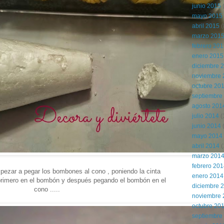
junio 2015
(
mayo 2015
abril 2015
(
marzo 201
febrero 20
enero 2015
diciembre 
noviembre 
octubre 20
septiembre
agosto 201
julio 2014
(
junio 2014
mayo 2014
abril 2014
(
marzo 201
febrero 20
ezar a pegar los bombones al cono , poniendo la cinta
enero 2014
primero en el bombón y después pegando el bombón en el
diciembre 
cono .....
noviembre 
octubre 20
septiembre