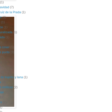
(1)
navidad
(7)
uíz de la Prada
(1)
le
(1)
r
(1)
ce
(1)
uralizada
(1)
lada
(1)
1)
e coser
(1)
e punto
(3)
(1)
1)
)
(3)
de trapillo y lana
(1)
s
(4)
 vinílicas
(2)
aje
(2)
1)
es
(2)
1)