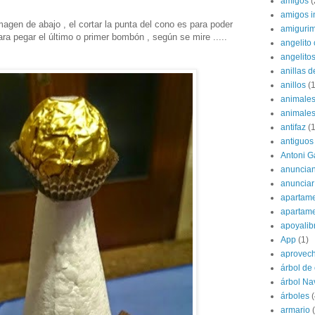
amigos
(
amigos i
agen de abajo , el cortar la punta del cono es para poder
amigurim
ra pegar el último o primer bombón , según se mire .....
angelito 
angelito
anillas d
anillos
(1
animale
animale
antifaz
(1
antiguos
Antoni G
anuncian
anunciar
apartame
apartam
apoyalib
App
(1)
aprovec
árbol de
árbol Na
árboles
(
armario