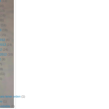
3
(13)
14)
(13)
(16)
20)
3
(16)
13
(19)
(15)
2012
(6)
2012
(19)
12
(24)
 2012
(10)
2
(9)
7)
8)
(11)
5)
para tener orden
(1)
io
(1)
oxidable
(1)