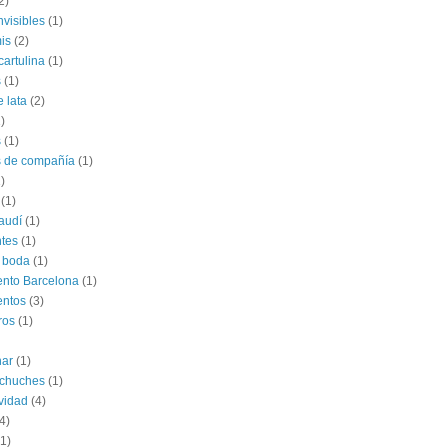
2)
nvisibles
(1)
is
(2)
cartulina
(1)
s
(1)
e lata
(2)
)
s
(1)
s de compañía
(1)
)
(1)
audí
(1)
tes
(1)
 boda
(1)
nto Barcelona
(1)
entos
(3)
ros
(1)
har
(1)
 chuches
(1)
vidad
(4)
4)
(1)