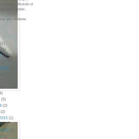
a fuente, sobretodo el
bajo de los demás .
cias por visitarme
(1)
7
(1)
17
(1)
(2)
 2016
(1)
1)
1)
(4)
4)
6
(5)
16
(2)
(2)
2015
(1)
15
(1)
 2015
(6)
5
(1)