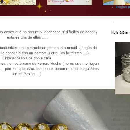
Página p
.
s cosas que no son muy laboriosas ni difíciles de hacer y
Hola & Bien
esta es una de ellas .....
 necesitáis una pirámide de porexpan o unicel ( según del
 lo conocéis con un nombre u otro , es lo mismo ....)
Cinta adhesiva de doble cara
nes , en este caso de Ferrero Roche ( no es que me hayan
re , pero es que estos bombones tienen muchos seguidores
en mi familia ....)
Hola , soy M
gustaría ayud
de decoración
enseñarte ha
utilizar en tu
Encontrarás i
recopilo ideas