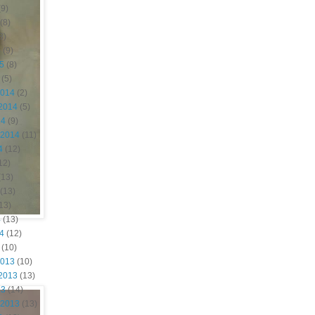
9)
(8)
8)
5
(9)
15
(8)
(5)
2014
(2)
2014
(5)
14
(9)
 2014
(11)
4
(12)
12)
(13)
(13)
13)
4
(13)
14
(12)
(10)
2013
(10)
2013
(13)
13
(14)
 2013
(13)