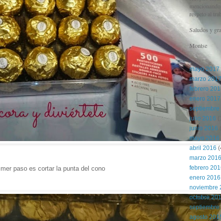
mencionando l
respeto al tra
Saludos y gra
Montse
mayo 2017
marzo 201
febrero 20
enero 2017
septiembre
julio 2016
(
junio 2016
(
mayo 2016
abril 2016
(
marzo 201
febrero 20
rimer paso es cortar la punta del cono
enero 2016
noviembre 
octubre 20
septiembre
agosto 201