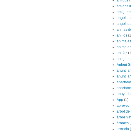
amigos
(
amigos i
amigurim
angelito 
angelito
anillas d
anillos
(1
animale
animale
antifaz
(1
antiguos
Antoni G
anuncian
anunciar
apartame
apartam
apoyalib
App
(1)
aprovec
árbol de
árbol Na
árboles
(
armario