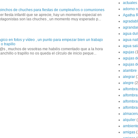
actuales
adorno 
 pinchos de chuches para fiestas de cumpleaños o comuniones
er fiesta infantil que se aprecie, hay un momento especial en
Agatha R
otagonistas son las chuches , un momento muy esperado p...
agradab
agranda
agua dul
gico en fotos y vídeo , un punto para empezar bien un trabajo
agua nat
o trapillo
agua sa
@s , muchos de vosotras me habéis comentado que a la hora
agujas
(
anchillo o trapillo no os queda el círculo de inicio peque...
agujas d
agujas d
alambre
alegrar
(
alegre
(2
alfombra
alfombra 
alfombra
alfombras
almacen
alquiler
(
ambient
amigas
(