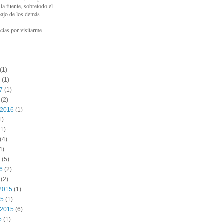
a fuente, sobretodo el
bajo de los demás .
cias por visitarme
(1)
7
(1)
17
(1)
(2)
 2016
(1)
1)
1)
(4)
4)
6
(5)
16
(2)
(2)
2015
(1)
15
(1)
 2015
(6)
5
(1)