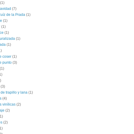
(1)
navidad
(7)
uíz de la Prada
(1)
le
(1)
r
(1)
ce
(1)
uralizada
(1)
lada
(1)
1)
e coser
(1)
e punto
(3)
(1)
1)
)
(3)
de trapillo y lana
(1)
s
(4)
 vinílicas
(2)
aje
(2)
1)
es
(2)
1)