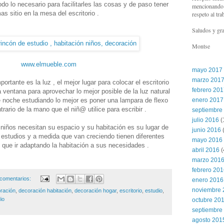
odo lo necesario para facilitarles las cosas y de paso tener
mencionando l
as sitio en la mesa del escritorio .
respeto al tra
Saludos y gra
Montse
www.elmueble.com
mayo 2017
marzo 201
ortante es la luz , el mejor lugar para colocar el escritorio
febrero 20
 ventana para aprovechar lo mejor posible de la luz natural
e noche estudiando lo mejor es poner una lampara de flexo
enero 2017
trario de la mano que el niñ@ utilice para escribir .
septiembre
julio 2016
(
niños necesitan su espacio y su habitación es su lugar de
junio 2016
(
estudios y a medida que van creciendo tienen diferentes
mayo 2016
que ir adaptando la habitación a sus necesidades .
abril 2016
(
marzo 201
febrero 20
comentarios:
enero 2016
noviembre 
ración
,
decoración habitación
,
decoración hogar
,
escritorio
,
estudio
,
io
octubre 20
septiembre
agosto 201