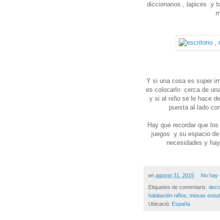
diccionarios , lapices y t
m
Y si una cosa es super imp
es colocarlo cerca de una
y si al niño se le hace d
puesta al lado con
Hay que recordar que los 
juegos y su espacio de 
necesidades y hay 
en
agosto 31, 2015
No hay 
Etiquetes de comentaris:
deco
habitación niños
,
mesas estud
Ubicació:
España