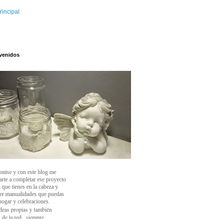
rincipal
venidos
ontse y con este blog
me
arte a completar ese proyecto
 que tienes en la cabeza y
cer manualidades que puedas
 hogar y celebraciones.
deas propias y también
 de la red , siempre