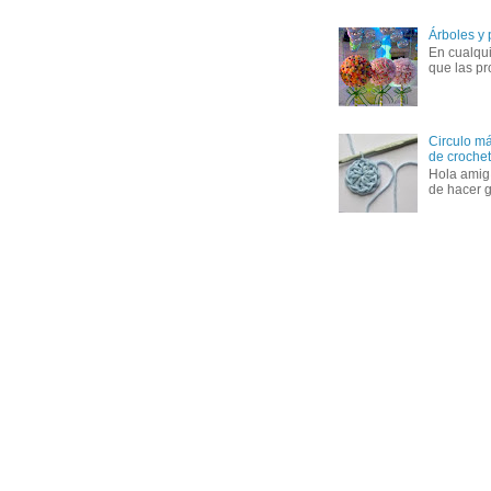
Árboles y
En cualqui
que las pr
Circulo má
de crochet 
Hola amig
de hacer g