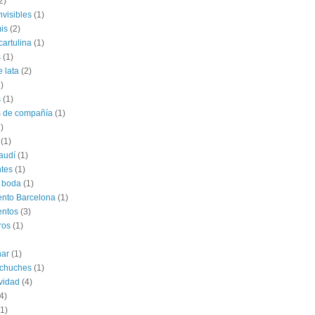
2)
nvisibles
(1)
is
(2)
cartulina
(1)
s
(1)
e lata
(2)
)
s
(1)
s de compañía
(1)
)
(1)
audí
(1)
tes
(1)
 boda
(1)
nto Barcelona
(1)
entos
(3)
ros
(1)
har
(1)
 chuches
(1)
vidad
(4)
4)
(1)