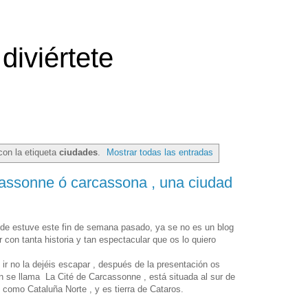
diviértete
con la etiqueta
ciudades
.
Mostrar todas las entradas
assonne ó carcassona , una ciudad
nde estuve este fin de semana pasado, ya se no es un blog
r con tanta historia y tan espectacular que os lo quiero
e ir no la dejéis escapar , después de la presentación os
ión se llama La Cité de Carcassonne , está situada al sur de
 como Cataluña Norte , y es tierra de Cataros.