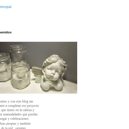
rincipal
venidos
ontse y con este blog
me
arte a completar ese proyecto
 que tienes en la cabeza y
cer manualidades que puedas
 hogar y celebraciones.
deas propias y también
 de la red , siempre