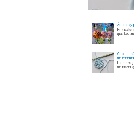
Árboles y
En cualqui
que las pr
Circulo má
de crochet 
Hola amig
de hacer g