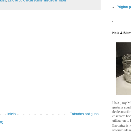
ades
,
La Cité du Carcassonne
,
medieval
,
viajes
Página p
.
Hola & Bien
Hola , soy M
gustaría ayud
de decoración
Inicio
Entradas antiguas
enseñarte ha
utilizar en tu
m)
Encontrarás i
recopilo ideas