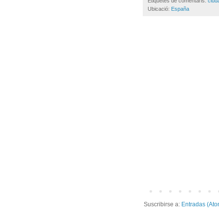
Etiquetes de comentaris:
ciud
Ubicació:
España
Suscribirse a:
Entradas (Ato