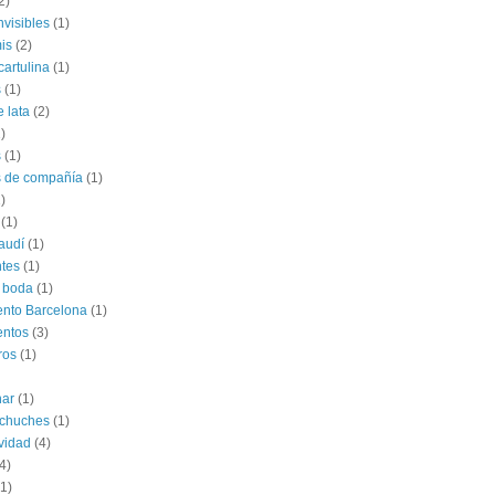
2)
nvisibles
(1)
is
(2)
cartulina
(1)
s
(1)
e lata
(2)
)
s
(1)
s de compañía
(1)
)
(1)
audí
(1)
tes
(1)
 boda
(1)
nto Barcelona
(1)
entos
(3)
ros
(1)
har
(1)
 chuches
(1)
vidad
(4)
4)
(1)