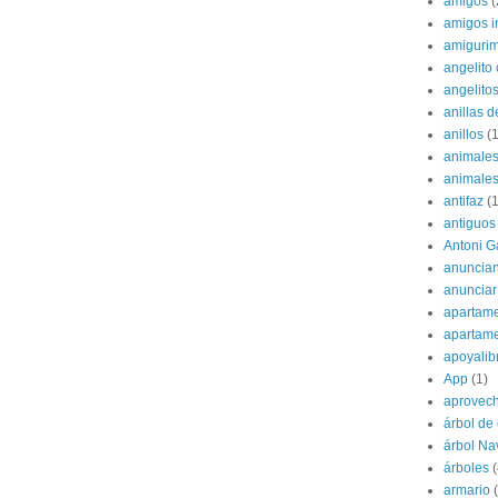
amigos
(
amigos i
amigurim
angelito 
angelito
anillas d
anillos
(1
animale
animale
antifaz
(1
antiguos
Antoni G
anuncian
anunciar
apartame
apartam
apoyalib
App
(1)
aprovec
árbol de
árbol Na
árboles
(
armario