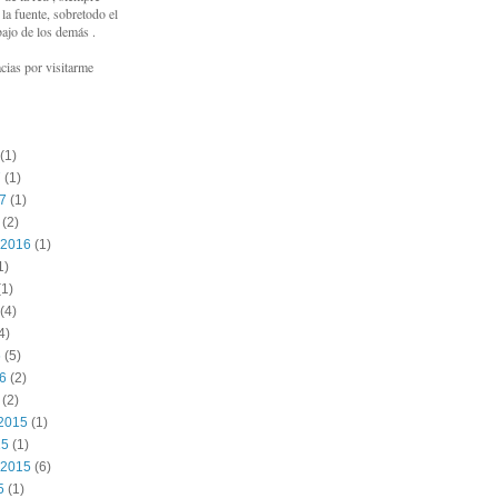
a fuente, sobretodo el
bajo de los demás .
cias por visitarme
(1)
7
(1)
17
(1)
(2)
 2016
(1)
1)
1)
(4)
4)
6
(5)
16
(2)
(2)
2015
(1)
15
(1)
 2015
(6)
5
(1)