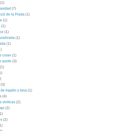
(1)
navidad
(7)
uíz de la Prada
(1)
le
(1)
r
(1)
ce
(1)
uralizada
(1)
lada
(1)
1)
e coser
(1)
e punto
(3)
(1)
1)
)
(3)
de trapillo y lana
(1)
s
(4)
 vinílicas
(2)
aje
(2)
1)
es
(2)
1)