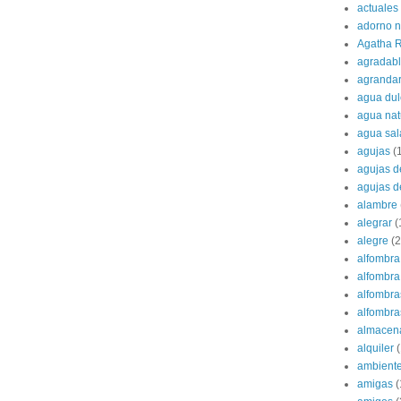
actuales
adorno 
Agatha R
agradab
agranda
agua dul
agua nat
agua sa
agujas
(
agujas d
agujas d
alambre
alegrar
(
alegre
(2
alfombra
alfombra 
alfombra
alfombras
almacen
alquiler
(
ambient
amigas
(