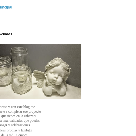
rincipal
venidos
ontse y con este blog
me
arte a completar ese proyecto
 que tienes en la cabeza y
cer manualidades que puedas
 hogar y celebraciones.
deas propias y también
 de la red , siempre