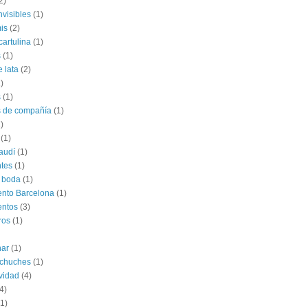
2)
nvisibles
(1)
is
(2)
cartulina
(1)
s
(1)
e lata
(2)
)
s
(1)
s de compañía
(1)
)
(1)
audí
(1)
tes
(1)
 boda
(1)
nto Barcelona
(1)
entos
(3)
ros
(1)
har
(1)
 chuches
(1)
vidad
(4)
4)
(1)