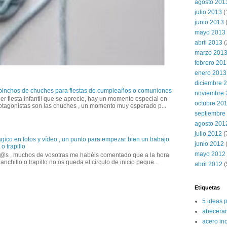
agosto 201
julio 2013
(
junio 2013
mayo 2013
abril 2013
(
marzo 201
febrero 20
enero 2013
diciembre 
 pinchos de chuches para fiestas de cumpleaños o comuniones
noviembre 
er fiesta infantil que se aprecie, hay un momento especial en
octubre 20
otagonistas son las chuches , un momento muy esperado p...
septiembre
agosto 201
julio 2012
(
gico en fotos y vídeo , un punto para empezar bien un trabajo
junio 2012
(
o trapillo
mayo 2012
@s , muchos de vosotras me habéis comentado que a la hora
anchillo o trapillo no os queda el círculo de inicio peque...
abril 2012
(
Etiquetas
5 ideas 
abecerar
acero in