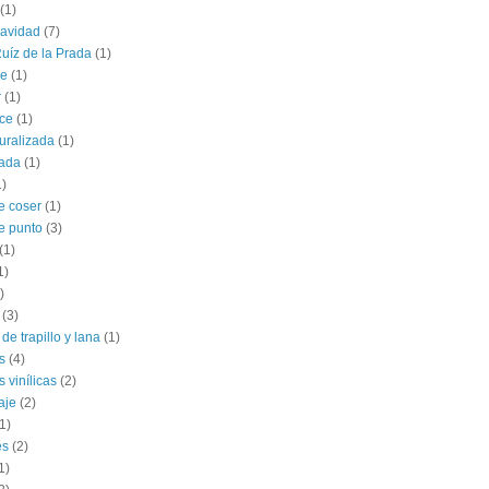
(1)
navidad
(7)
uíz de la Prada
(1)
le
(1)
r
(1)
ce
(1)
uralizada
(1)
lada
(1)
1)
e coser
(1)
e punto
(3)
(1)
1)
)
(3)
de trapillo y lana
(1)
s
(4)
 vinílicas
(2)
aje
(2)
1)
es
(2)
1)