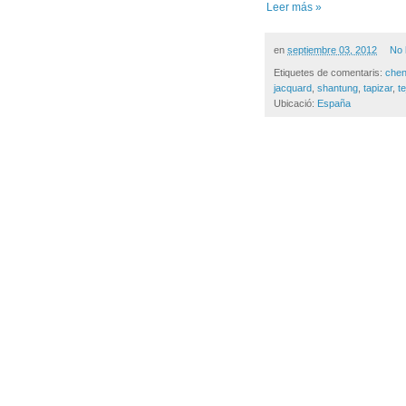
Leer más »
en
septiembre 03, 2012
No 
Etiquetes de comentaris:
cheni
jacquard
,
shantung
,
tapizar
,
te
Ubicació:
España