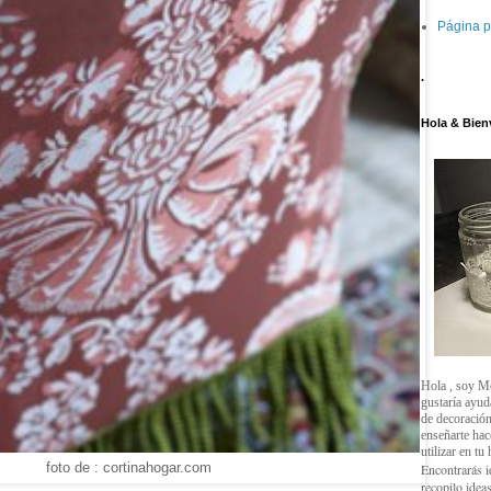
Página p
.
Hola & Bien
Hola , soy M
gustaría ayud
de decoración
enseñarte ha
utilizar en tu
foto de : cortinahogar.com
Encontrarás i
recopilo ideas