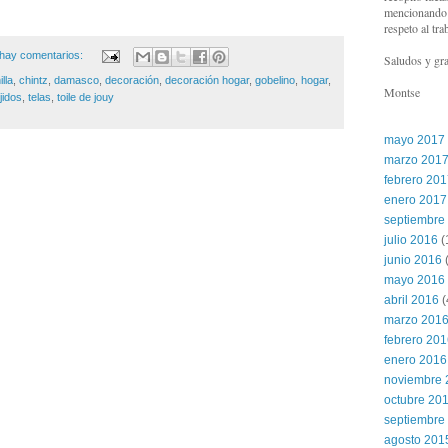
mencionando l
respeto al tra
hay comentarios:
Saludos y gra
lla
,
chintz
,
damasco
,
decoración
,
decoración hogar
,
gobelino
,
hogar
,
Montse
jidos
,
telas
,
toile de jouy
mayo 2017
marzo 201
febrero 20
enero 2017
septiembre
julio 2016
(
junio 2016
(
mayo 2016
abril 2016
(
marzo 201
febrero 20
enero 2016
noviembre 
octubre 20
septiembre
agosto 201