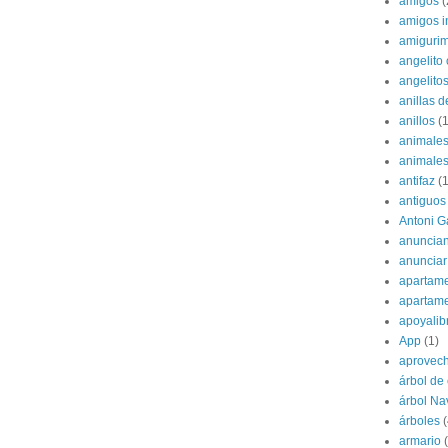
amigos
(
amigos i
amigurim
angelito 
angelito
anillas d
anillos
(1
animale
animale
antifaz
(1
antiguos
Antoni G
anuncian
anunciar
apartame
apartam
apoyalib
App
(1)
aprovec
árbol de
árbol Na
árboles
(
armario