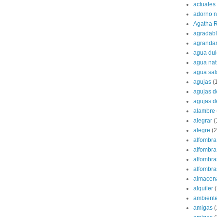
actuales
adorno 
Agatha R
agradab
agranda
agua dul
agua nat
agua sa
agujas
(
agujas d
agujas d
alambre
alegrar
(
alegre
(2
alfombra
alfombra 
alfombra
alfombras
almacen
alquiler
(
ambient
amigas
(