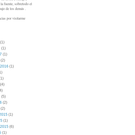
a fuente, sobretodo el
bajo de los demás .
cias por visitarme
(1)
7
(1)
17
(1)
(2)
 2016
(1)
1)
1)
(4)
4)
6
(5)
16
(2)
(2)
2015
(1)
15
(1)
 2015
(6)
5
(1)