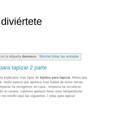
diviértete
con la etiqueta
damasco
.
Mostrar todas las entradas
 para tapizar 2 parte
ra explicaros mas tipos de
tejidos para tapizar
. Ahora que
l otoño parece que apetece mas hablar de estos temas .
empezar ha recogernos en casa , empieza ha oscurecer
e un verano caluroso apetece tener unas temperaturas
me enrollo aquí las siguientes 7 telas para tapizar: