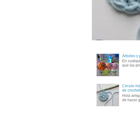
Árboles y
En cualqui
que las pr
Circulo má
de crochet 
Hola amig
de hacer g