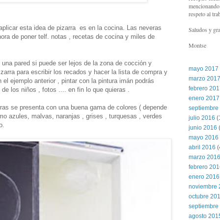
mencionando l
respeto al tra
licar esta idea de pizarra es en la cocina. Las neveras
Saludos y gra
ra de poner telf. notas , recetas de cocina y miles de
Montse
 una pared si puede ser lejos de la zona de cocción y
mayo 2017
zarra para escribir los recados y hacer la lista de compra y
marzo 201
l ejemplo anterior , pintar con la pintura imán podrás
febrero 20
de los niños , fotos .... en fin lo que quieras .
enero 2017
arras se presenta con una buena gama de colores ( depende
septiembre
o azules, malvas, naranjas , grises , turquesas , verdes
julio 2016
(
o.
junio 2016
(
mayo 2016
abril 2016
(
marzo 201
febrero 20
enero 2016
noviembre 
octubre 20
septiembre
agosto 201