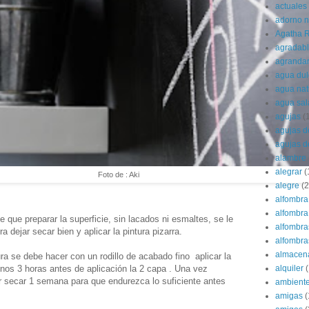
actuales
adorno 
Agatha R
agradab
agranda
agua dul
agua nat
agua sa
agujas
(
agujas d
agujas d
alambre
alegrar
(
Foto de : Aki
alegre
(2
alfombra
alfombra 
e que preparar la superficie, sin lacados ni esmaltes, se le
alfombra
a dejar secar bien y aplicar la pintura pizarra.
alfombras
almacen
ura se debe hacer con un rodillo de acabado fino aplicar la
nos 3 horas antes de aplicación la 2 capa . Una vez
alquiler
(
r secar 1 semana para que endurezca lo suficiente antes
ambient
amigas
(