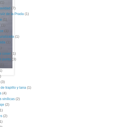
(1)
navidad
(7)
uíz de la Prada
(1)
le
(1)
r
(1)
ce
(1)
uralizada
(1)
lada
(1)
1)
e coser
(1)
e punto
(3)
(1)
1)
)
(3)
de trapillo y lana
(1)
s
(4)
 vinílicas
(2)
aje
(2)
1)
es
(2)
1)