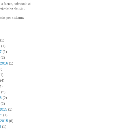
a fuente, sobretodo el
bajo de los demás .
cias por visitarme
(1)
7
(1)
17
(1)
(2)
 2016
(1)
1)
1)
(4)
4)
6
(5)
16
(2)
(2)
2015
(1)
15
(1)
 2015
(6)
5
(1)