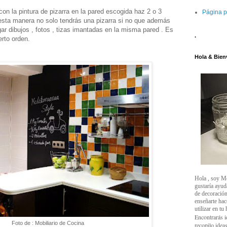
con la pintura de pizarra en la pared escogida haz 2 o 3
Página p
esta manera no solo tendrás una pizarra si no que además
gar dibujos , fotos , tizas imantadas en la misma pared . Es
.
rto orden.
Hola & Bien
Hola , soy M
gustaría ayud
de decoración
enseñarte ha
utilizar en tu
Encontrarás i
Foto de : Mobiliario de Cocina
recopilo ideas