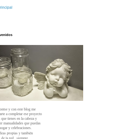
rincipal
venidos
ontse y con este blog
me
arte a completar ese proyecto
 que tienes en la cabeza y
cer manualidades que puedas
 hogar y celebraciones.
deas propias y también
 de la red , siempre