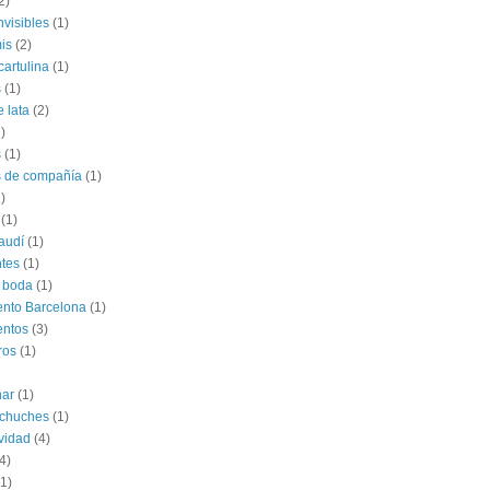
2)
nvisibles
(1)
is
(2)
cartulina
(1)
s
(1)
e lata
(2)
)
s
(1)
s de compañía
(1)
)
(1)
audí
(1)
tes
(1)
 boda
(1)
nto Barcelona
(1)
entos
(3)
ros
(1)
har
(1)
 chuches
(1)
vidad
(4)
4)
(1)