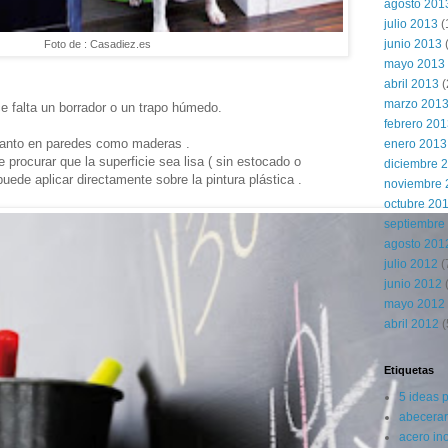
agosto 201
julio 2013
(
junio 2013
Foto de : Casadiez.es
mayo 2013
abril 2013
(
marzo 201
ce falta un borrador o un trapo húmedo.
febrero 20
tanto en paredes como maderas .
enero 2013
 procurar que la superficie sea lisa ( sin estocado o
diciembre 
 puede aplicar directamente sobre la pintura plástica .
noviembre 
octubre 20
septiembre
agosto 201
julio 2012
(
junio 2012
(
mayo 2012
abril 2012
(
Etiquetas
5 ideas 
abecerar
acero in