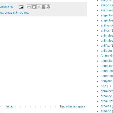
amigos
(
amigos i
omentarios:
amigurim
res
,
crear
,
imán
,
pizarra
angelito 
angelito
anillas d
anillos
(1
animale
animale
antifaz
(1
antiguos
Antoni G
anuncian
anunciar
apartame
apartam
apoyalib
App
(1)
aprovec
árbol de
árbol Na
árboles
(
Inicio
Entradas antiguas
armario