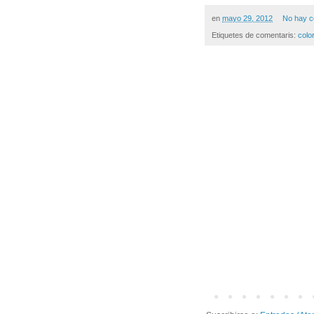
en
mayo 29, 2012
No hay c
Etiquetes de comentaris:
colo