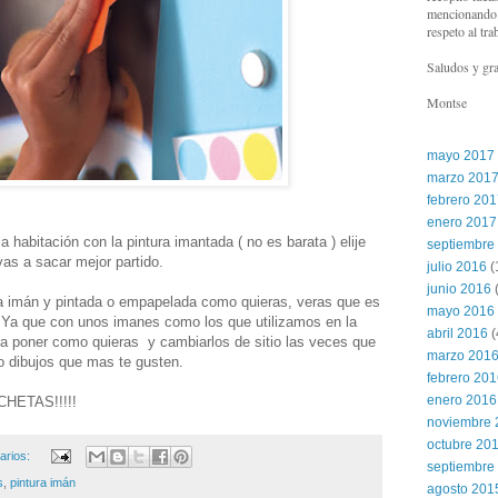
mencionando l
respeto al tra
Saludos y gra
Montse
mayo 2017
marzo 201
febrero 20
enero 2017
a habitación con la pintura imantada ( no es barata ) elije
septiembre
vas a sacar mejor partido.
julio 2016
(
junio 2016
(
ra imán y pintada o empapelada como quieras, veras que es
mayo 2016
 Ya que con unos imanes como los que utilizamos en la
abril 2016
(
ra poner como quieras y cambiarlos de sitio las veces que
marzo 201
o dibujos que mas te gusten.
febrero 20
enero 2016
CHETAS!!!!!
noviembre 
octubre 20
arios:
septiembre
s
,
pintura imán
agosto 201