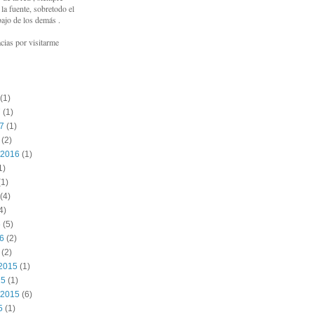
a fuente, sobretodo el
bajo de los demás .
cias por visitarme
(1)
7
(1)
17
(1)
(2)
 2016
(1)
1)
1)
(4)
4)
6
(5)
16
(2)
(2)
2015
(1)
15
(1)
 2015
(6)
5
(1)