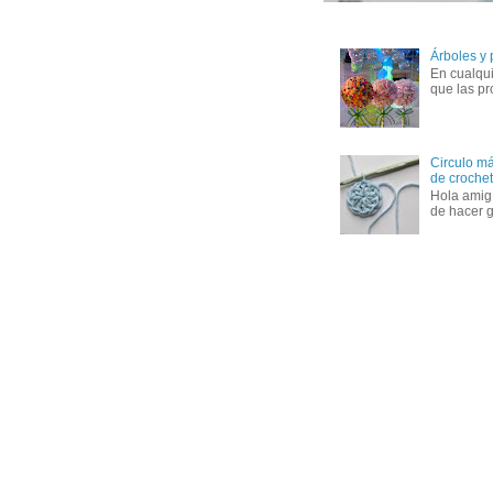
Árboles y
En cualqui
que las pr
Circulo má
de crochet 
Hola amig
de hacer g