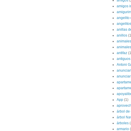
amigos
(
amigos i
amigurim
angelito 
angelito
anillas d
anillos
(1
animale
animale
antifaz
(1
antiguos
Antoni G
anuncian
anunciar
apartame
apartam
apoyalib
App
(1)
aprovec
árbol de
árbol Na
árboles
(
armario