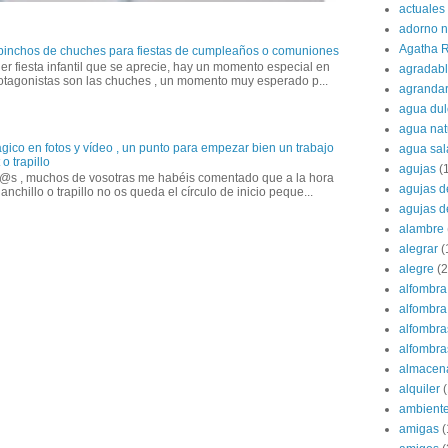
actuales
adorno 
Agatha R
 pinchos de chuches para fiestas de cumpleaños o comuniones
er fiesta infantil que se aprecie, hay un momento especial en
agradab
otagonistas son las chuches , un momento muy esperado p...
agranda
agua dul
agua nat
gico en fotos y vídeo , un punto para empezar bien un trabajo
agua sa
o trapillo
agujas
(
@s , muchos de vosotras me habéis comentado que a la hora
agujas d
anchillo o trapillo no os queda el círculo de inicio peque...
agujas d
alambre
alegrar
(
alegre
(2
alfombra
alfombra 
alfombra
alfombras
almacen
alquiler
(
ambient
amigas
(