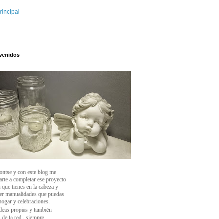
rincipal
venidos
ontse y con este blog
me
arte a completar ese proyecto
 que tienes en la cabeza y
cer manualidades que puedas
 hogar y celebraciones.
deas propias y también
 de la red , siempre