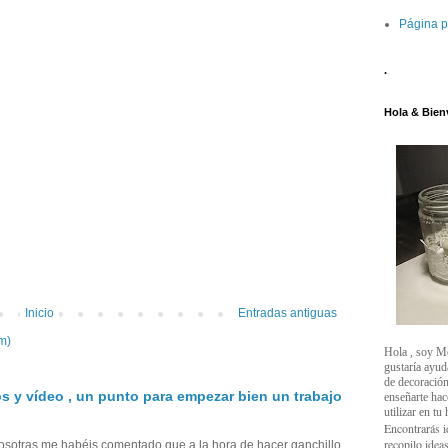
Página p
.
Hola & Bien
Inicio
Entradas antiguas
m)
Hola , soy M
gustaría ayud
de decoración
s y vídeo , un punto para empezar bien un trabajo
enseñarte ha
utilizar en tu
Encontrarás i
recopilo ideas
sotras me habéis comentado que a la hora de hacer ganchillo