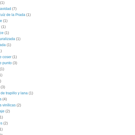
(1)
navidad
(7)
uíz de la Prada
(1)
le
(1)
r
(1)
ce
(1)
uralizada
(1)
lada
(1)
1)
e coser
(1)
e punto
(3)
(1)
1)
)
(3)
de trapillo y lana
(1)
s
(4)
 vinílicas
(2)
aje
(2)
1)
es
(2)
1)