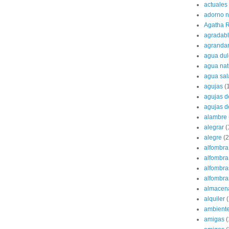
actuales
adorno 
Agatha R
agradab
agranda
agua dul
agua nat
agua sa
agujas
(
agujas d
agujas d
alambre
alegrar
(
alegre
(2
alfombra
alfombra 
alfombra
alfombras
almacen
alquiler
(
ambient
amigas
(