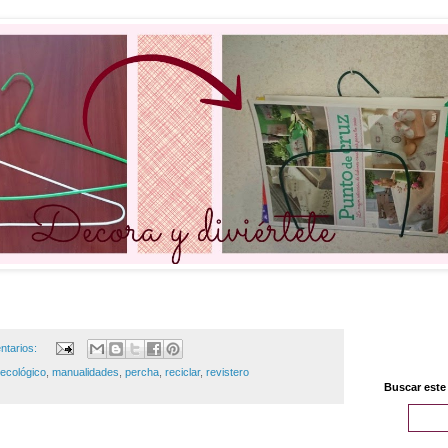
ntarios:
ecológico
,
manualidades
,
percha
,
reciclar
,
revistero
Buscar este