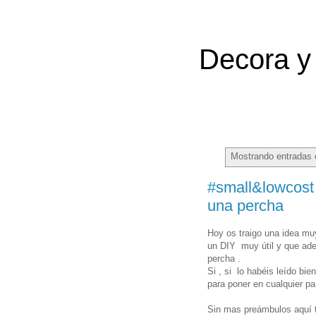
Decora y 
Mostrando entradas 
#small&lowcost 
una percha
Hoy os traigo una idea mu
un DIY muy útil y que ade
percha .
Si , si lo habéis leído bie
para poner en cualquier p
Sin mas preámbulos aquí te