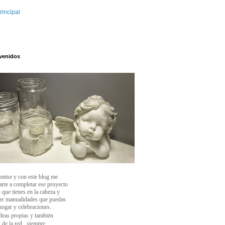
rincipal
venidos
ontse y con este blog
me
arte a completar ese proyecto
 que tienes en la cabeza y
cer manualidades que puedas
 hogar y celebraciones.
deas propias y también
 de la red , siempre