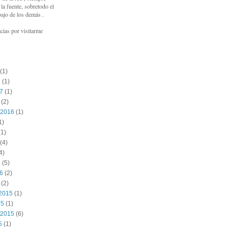
a fuente, sobretodo el
bajo de los demás .
cias por visitarme
(1)
7
(1)
17
(1)
(2)
 2016
(1)
1)
1)
(4)
4)
6
(5)
16
(2)
(2)
2015
(1)
15
(1)
 2015
(6)
5
(1)