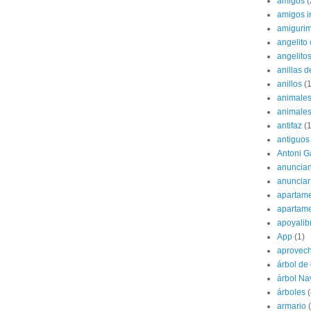
amigos
(
amigos i
amigurim
angelito 
angelito
anillas d
anillos
(1
animale
animale
antifaz
(1
antiguos
Antoni G
anuncian
anunciar
apartame
apartam
apoyalib
App
(1)
aprovec
árbol de
árbol Na
árboles
(
armario