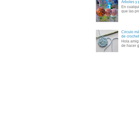
Árboles y
En cualqui
que las pr
Circulo má
de crochet 
Hola amig
de hacer g