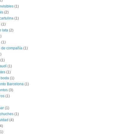
2)
nvisibles
(1)
is
(2)
cartulina
(1)
s
(1)
e lata
(2)
)
s
(1)
s de compañía
(1)
)
(1)
audí
(1)
tes
(1)
 boda
(1)
nto Barcelona
(1)
entos
(3)
ros
(1)
har
(1)
 chuches
(1)
vidad
(4)
4)
(1)