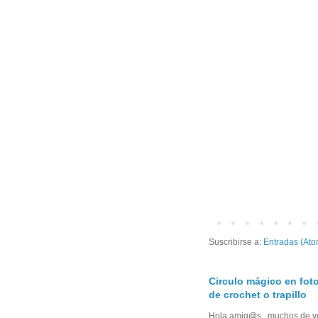
Suscribirse a:
Entradas (Ato
Circulo mágico en foto
de crochet o trapillo
Hola amig@s , muchos de vo