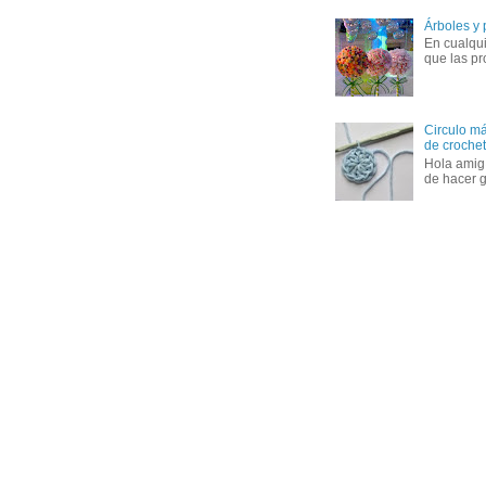
Árboles y
En cualqui
que las pr
Circulo má
de crochet 
Hola amig
de hacer g