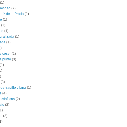
(1)
navidad
(7)
uíz de la Prada
(1)
le
(1)
r
(1)
ce
(1)
uralizada
(1)
lada
(1)
1)
e coser
(1)
e punto
(3)
(1)
1)
)
(3)
de trapillo y lana
(1)
s
(4)
 vinílicas
(2)
aje
(2)
1)
es
(2)
1)