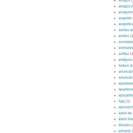
amigos
(
amigos i
amigurim
angelito 
angelito
anillas d
anillos
(1
animale
animale
antifaz
(1
antiguos
Antoni G
anuncian
anunciar
apartame
apartam
apoyalib
App
(1)
aprovec
árbol de
árbol Na
árboles
(
armario