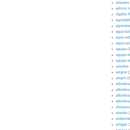
actuales
adorno 
Agatha R
agradab
agranda
agua dul
agua nat
agua sa
agujas
(
agujas d
agujas d
alambre
alegrar
(
alegre
(2
alfombra
alfombra 
alfombra
alfombras
almacen
alquiler
(
ambient
amigas
(