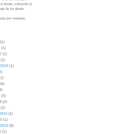
a fuente, sobretodo el
bajo de los demás .
cias por visitarme
(1)
7
(1)
17
(1)
(2)
 2016
(1)
1)
1)
(4)
4)
6
(5)
16
(2)
(2)
2015
(1)
15
(1)
 2015
(6)
5
(1)