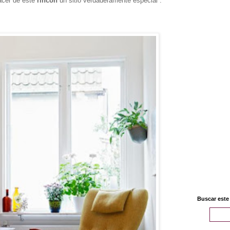
acer de este
rincón
un sitio verdaderamente especial .
Buscar este