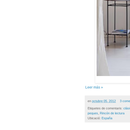
Leer más »
en
octubre 05, 2012
3 come
Etiquetes de comentaris:
clás
peques
,
Rincón de lectura
Ubicació:
España