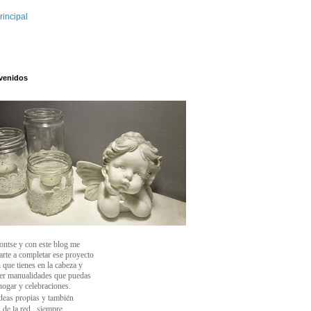
rincipal
venidos
ontse y con este blog
me
arte a completar ese proyecto
 que tienes en la cabeza y
cer manualidades que puedas
 hogar y celebraciones.
deas propias y también
 de la red , siempre