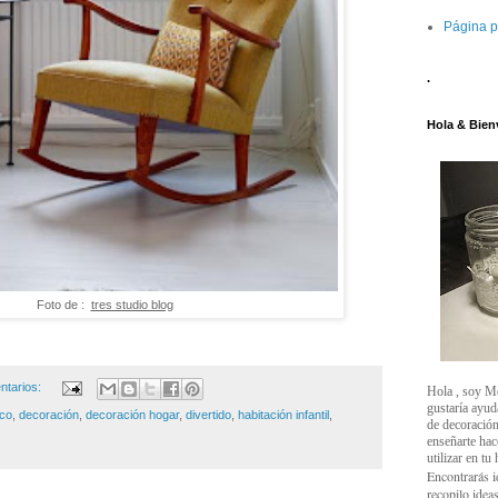
Página p
.
Hola & Bien
Foto de :
tres studio blog
ntarios:
Hola , soy M
gustaría ayud
ico
,
decoración
,
decoración hogar
,
divertido
,
habitación infantil
,
de decoración
enseñarte ha
utilizar en tu
Encontrarás i
recopilo ideas