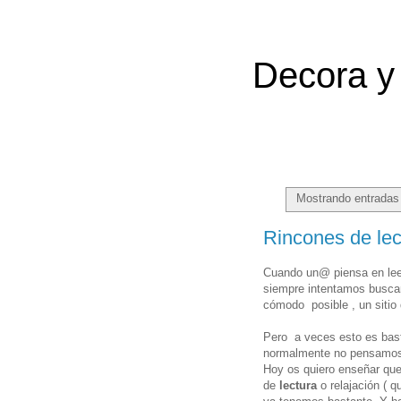
Decora y 
Mostrando entradas 
Rincones de le
Cuando un@ piensa en leer
siempre intentamos buscar
cómodo posible , un sitio 
Pero a veces esto es bast
normalmente no pensamos e
Hoy os quiero enseñar que
de
lectura
o relajación ( q