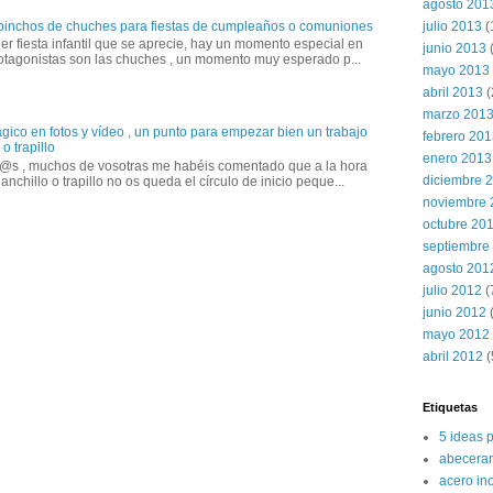
agosto 201
 pinchos de chuches para fiestas de cumpleaños o comuniones
julio 2013
(
er fiesta infantil que se aprecie, hay un momento especial en
junio 2013
otagonistas son las chuches , un momento muy esperado p...
mayo 2013
abril 2013
(
marzo 201
gico en fotos y vídeo , un punto para empezar bien un trabajo
febrero 20
o trapillo
enero 2013
@s , muchos de vosotras me habéis comentado que a la hora
diciembre 
anchillo o trapillo no os queda el círculo de inicio peque...
noviembre 
octubre 20
septiembre
agosto 201
julio 2012
(
junio 2012
(
mayo 2012
abril 2012
(
Etiquetas
5 ideas 
abecerar
acero in