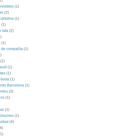
2)
nvisibles
(1)
is
(2)
cartulina
(1)
s
(1)
e lata
(2)
)
s
(1)
s de compañía
(1)
)
(1)
audí
(1)
tes
(1)
 boda
(1)
nto Barcelona
(1)
entos
(3)
ros
(1)
har
(1)
 chuches
(1)
vidad
(4)
4)
(1)