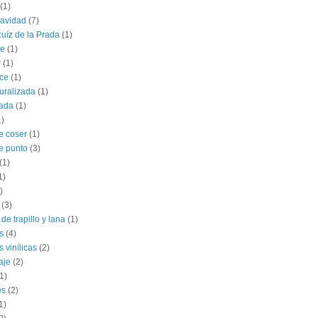
(1)
navidad
(7)
uíz de la Prada
(1)
le
(1)
r
(1)
ce
(1)
uralizada
(1)
lada
(1)
1)
e coser
(1)
e punto
(3)
(1)
1)
)
(3)
de trapillo y lana
(1)
s
(4)
 vinílicas
(2)
aje
(2)
1)
es
(2)
1)