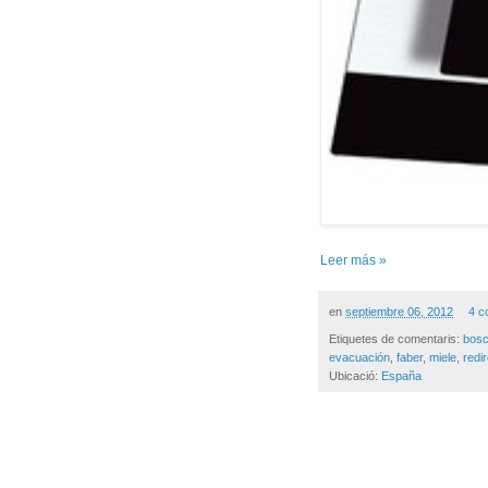
Leer más »
en
septiembre 06, 2012
4 c
Etiquetes de comentaris:
bos
evacuación
,
faber
,
miele
,
redi
Ubicació:
España