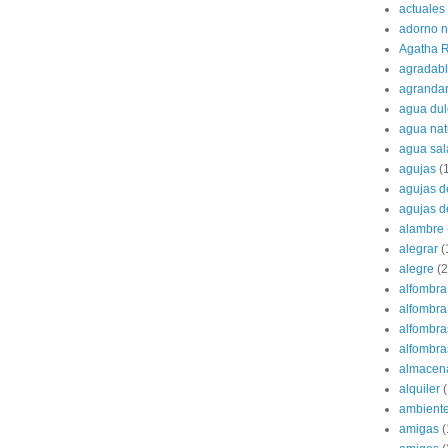
actuales
adorno 
Agatha R
agradab
agranda
agua dul
agua nat
agua sa
agujas
(
agujas d
agujas d
alambre
alegrar
(
alegre
(2
alfombra
alfombra 
alfombra
alfombras
almacen
alquiler
(
ambient
amigas
(