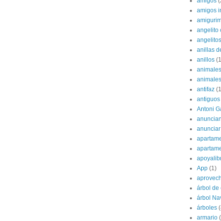
amigos
(
amigos i
amigurim
angelito 
angelito
anillas d
anillos
(1
animale
animale
antifaz
(1
antiguos
Antoni G
anuncian
anunciar
apartame
apartam
apoyalib
App
(1)
aprovec
árbol de
árbol Na
árboles
(
armario