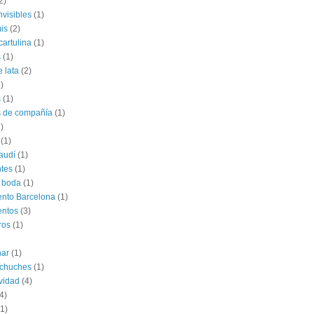
2)
nvisibles
(1)
is
(2)
cartulina
(1)
s
(1)
e lata
(2)
)
s
(1)
s de compañía
(1)
)
(1)
audí
(1)
tes
(1)
 boda
(1)
nto Barcelona
(1)
entos
(3)
ros
(1)
har
(1)
 chuches
(1)
vidad
(4)
4)
(1)