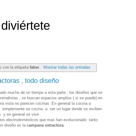
diviértete
s con la etiqueta
faber
.
Mostrar todas las entradas
toras , todo diseño
ado mucho de un tiempo a esta parte , los diseños que se
imalistas , se buscan espacios amplios ( si se puede) en
a vista no parecen cocinas .En general la cocina a
e simplemente se cocina a ser un lugar donde se reciben
s y en general se vive .
los electrodomésticos que mas han evolucionado tanto
n diseño es la
campana extractora.