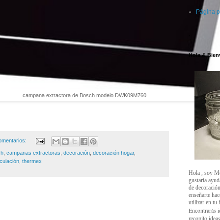
Página p
.
Hola & Bien
campana extractora de Bosch modelo DWK09M760
omentarios:
ch
,
campanas extractoras
,
decoración
,
decoración hogar
,
rculación
,
thermex
Hola , soy M
gustaría ayud
de decoración
enseñarte ha
utilizar en tu
Encontrarás i
recopilo ideas