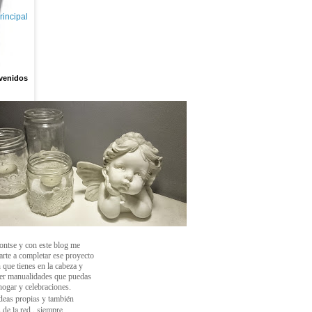
rincipal
venidos
ontse y con este blog
me
arte a completar ese proyecto
 que tienes en la cabeza y
cer manualidades que puedas
 hogar y celebraciones.
deas propias y también
 de la red , siempre