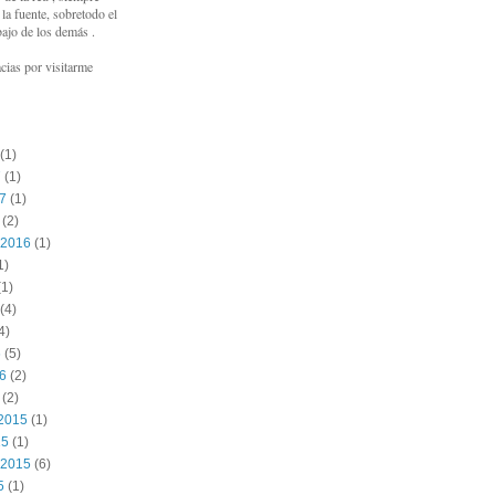
a fuente, sobretodo el
bajo de los demás .
cias por visitarme
(1)
7
(1)
17
(1)
(2)
 2016
(1)
1)
1)
(4)
4)
6
(5)
16
(2)
(2)
2015
(1)
15
(1)
 2015
(6)
5
(1)