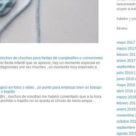
mencionando l
respeto al tra
Saludos y gra
Montse
mayo 2017
marzo 201
febrero 20
 pinchos de chuches para fiestas de cumpleaños o comuniones
enero 2017
er fiesta infantil que se aprecie, hay un momento especial en
septiembre
otagonistas son las chuches , un momento muy esperado p...
julio 2016
(
junio 2016
(
mayo 2016
gico en fotos y vídeo , un punto para empezar bien un trabajo
abril 2016
(
o trapillo
@s , muchos de vosotras me habéis comentado que a la hora
marzo 201
anchillo o trapillo no os queda el círculo de inicio peque...
febrero 20
enero 2016
noviembre 
octubre 20
septiembre
agosto 201