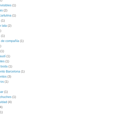
2)
nvisibles
(1)
is
(2)
cartulina
(1)
s
(1)
e lata
(2)
)
s
(1)
s de compañía
(1)
)
(1)
audí
(1)
tes
(1)
 boda
(1)
nto Barcelona
(1)
entos
(3)
ros
(1)
har
(1)
 chuches
(1)
vidad
(4)
4)
(1)