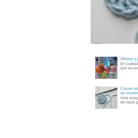
Árboles y
En cualqui
que las pr
Circulo má
de crochet 
Hola amig
de hacer g