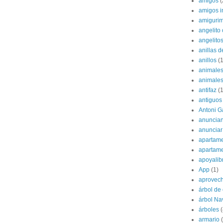
amigos
(
amigos i
amigurim
angelito 
angelito
anillas d
anillos
(1
animale
animale
antifaz
(1
antiguos
Antoni G
anuncian
anunciar
apartame
apartam
apoyalib
App
(1)
aprovec
árbol de
árbol Na
árboles
(
armario