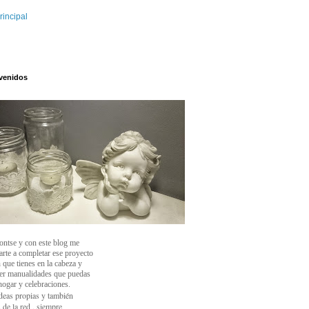
rincipal
venidos
ontse y con este blog
me
arte a completar ese proyecto
 que tienes en la cabeza y
cer manualidades que puedas
 hogar y celebraciones.
deas propias y también
 de la red , siempre