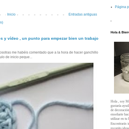
Página p
Inicio
Entradas antiguas
.
m)
Hola & Bien
s y vídeo , un punto para empezar bien un trabajo
sotras me habéis comentado que a la hora de hacer ganchillo
ulo de inicio peque...
Hola , soy M
gustaría ayud
de decoración
enseñarte ha
utilizar en tu
Encontrarás i
recopilo ideas