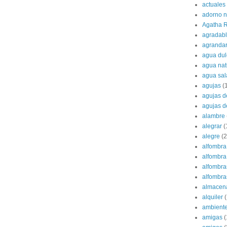
actuales
adorno 
Agatha R
agradab
agranda
agua dul
agua nat
agua sa
agujas
(
agujas d
agujas d
alambre
alegrar
(
alegre
(2
alfombra
alfombra 
alfombra
alfombras
almacen
alquiler
(
ambient
amigas
(