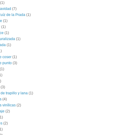
(1)
navidad
(7)
uíz de la Prada
(1)
le
(1)
r
(1)
ce
(1)
uralizada
(1)
lada
(1)
1)
e coser
(1)
e punto
(3)
(1)
1)
)
(3)
de trapillo y lana
(1)
s
(4)
 vinílicas
(2)
aje
(2)
1)
es
(2)
1)