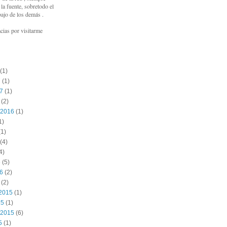
a fuente, sobretodo el
bajo de los demás .
cias por visitarme
(1)
7
(1)
17
(1)
(2)
 2016
(1)
1)
1)
(4)
4)
6
(5)
16
(2)
(2)
2015
(1)
15
(1)
 2015
(6)
5
(1)