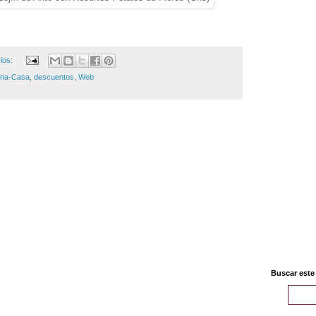
ios:
ina-Casa
,
descuentos
,
Web
Buscar este