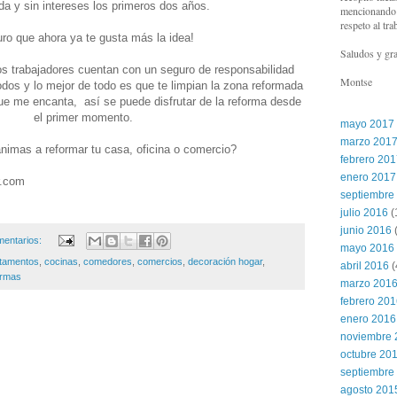
da y sin intereses los primeros dos años.
mencionando l
respeto al tra
ro que ahora ya te gusta más la idea!
Saludos y gra
los trabajadores cuentan con un seguro de responsabilidad
Montse
 todos y lo mejor de todo es que te limpian la zona reformada
 que me encanta, así se puede disfrutar de la reforma desde
el primer momento.
mayo 2017
marzo 201
nimas a reformar tu casa, oficina o comercio?
febrero 20
enero 2017
r.com
septiembre
julio 2016
(
junio 2016
(
mentarios:
mayo 2016
tamentos
,
cocinas
,
comedores
,
comercios
,
decoración hogar
,
abril 2016
(
rmas
marzo 201
febrero 20
enero 2016
noviembre 
octubre 20
septiembre
agosto 201