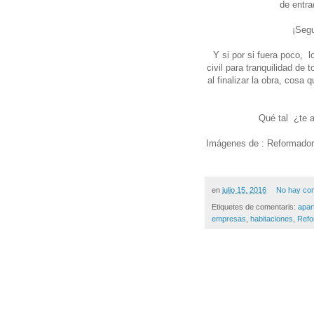
de entra
¡Segu
Y si por si fuera poco, 
civil para tranquilidad de
al finalizar la obra, cosa
Qué tal ¿te a
Imágenes de : Reformado
en
julio 15, 2016
No hay co
Etiquetes de comentaris:
apar
empresas
,
habitaciones
,
Refo