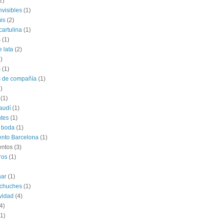
2)
nvisibles
(1)
is
(2)
cartulina
(1)
s
(1)
e lata
(2)
)
s
(1)
s de compañía
(1)
)
(1)
audí
(1)
tes
(1)
 boda
(1)
nto Barcelona
(1)
entos
(3)
ros
(1)
har
(1)
 chuches
(1)
vidad
(4)
4)
(1)