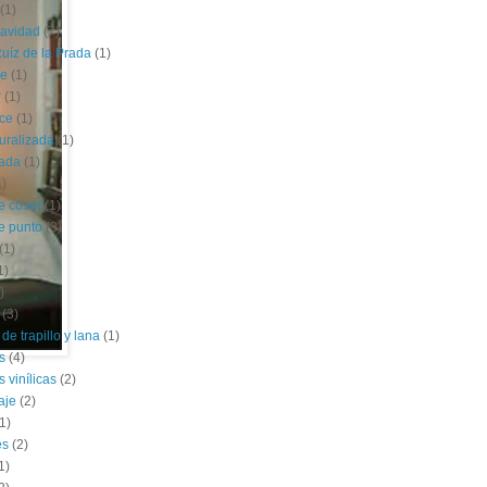
(1)
navidad
(7)
uíz de la Prada
(1)
le
(1)
r
(1)
ce
(1)
uralizada
(1)
lada
(1)
1)
e coser
(1)
e punto
(3)
(1)
1)
)
(3)
de trapillo y lana
(1)
s
(4)
 vinílicas
(2)
aje
(2)
1)
es
(2)
1)