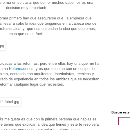
 reforma en su casa, que como muchos sabemos es una
decisión muy importante.
orma primero hay que asegurarse que la empresa que
a llevar a cabo la idea que tengamos en la cabeza sea de
rofesionales y que nos entiendan la idea que queremos,
cosa que no es fácil...
cadas a las reformas, pero entre ellas hay una que me ha
 llama
Reformador.es
y es que cuentan con un equipo de
eto, contando con arquitectos, interioristas, técnicos y
grado de experiencia en todos los ambitos que se necesitan
reformar cualquier lugar que necesites.
Buscar este
s me gusta es que con la primera persona que hablas es
le tienes que explicar la idea que tienes y este te resolverá
 problemas que puede presentar la reforma en sí.