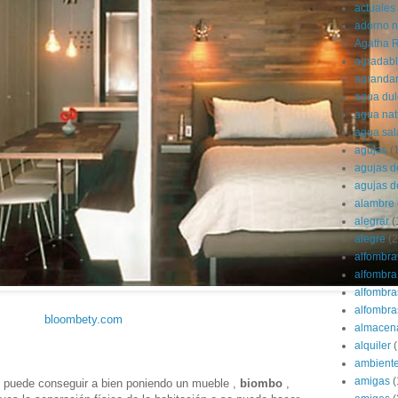
actuales
adorno 
Agatha R
agradab
agranda
agua dul
agua nat
agua sa
agujas
(
agujas d
agujas d
alambre
alegrar
(
alegre
(2
alfombra
alfombra 
alfombra
alfombras
bloombety.com
almacen
alquiler
(
ambient
amigas
(
 puede conseguir a bien poniendo un mueble ,
biombo
,