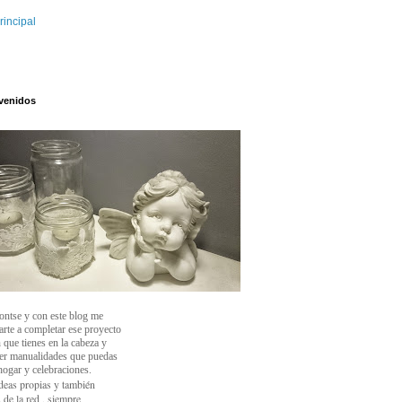
rincipal
venidos
ontse y con este blog
me
arte a completar ese proyecto
 que tienes en la cabeza y
cer manualidades que puedas
 hogar y celebraciones.
deas propias y también
 de la red , siempre