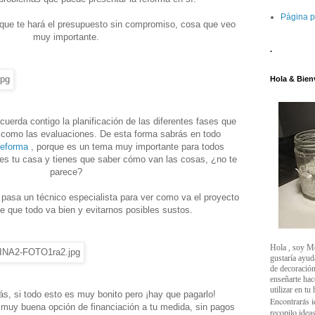
Página p
que te hará el presupuesto sin compromiso, cosa que veo
muy importante.
.
Hola & Bien
erda contigo la planificación de las diferentes fases que
í como las evaluaciones. De esta forma sabrás en todo
reforma
, porque es un tema muy importante para todos
o es tu casa y tienes que saber cómo van las cosas, ¿no te
parece?
pasa un técnico especialista para ver como va el proyecto
e que todo va bien y evitarnos posibles sustos.
Hola , soy M
gustaría ayud
de decoración
enseñarte ha
utilizar en tu
s, si todo esto es muy bonito pero ¡hay que pagarlo!
Encontrarás i
a muy buena opción de financiación a tu medida, sin pagos
recopilo ideas