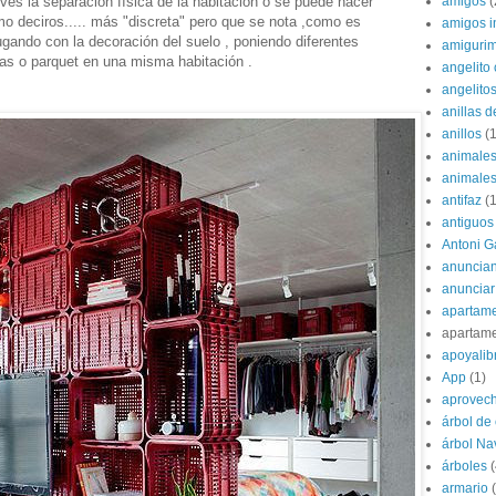
amigos
(
 ves la separación física de la habitación o se puede hacer
o deciros..... más "discreta" pero que se nota ,como es
amigos i
gando con la decoración del suelo , poniendo diferentes
amigurim
as o parquet en una misma habitación .
angelito 
angelito
anillas d
anillos
(1
animale
animale
antifaz
(1
antiguos
Antoni G
anuncian
anunciar
apartame
apartam
apoyalib
App
(1)
aprovec
árbol de
árbol Na
árboles
(
armario