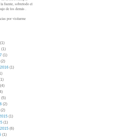
a fuente, sobretodo el
bajo de los demás .
cias por visitarme
(1)
7
(1)
17
(1)
(2)
 2016
(1)
1)
1)
(4)
4)
6
(5)
16
(2)
(2)
2015
(1)
15
(1)
 2015
(6)
5
(1)