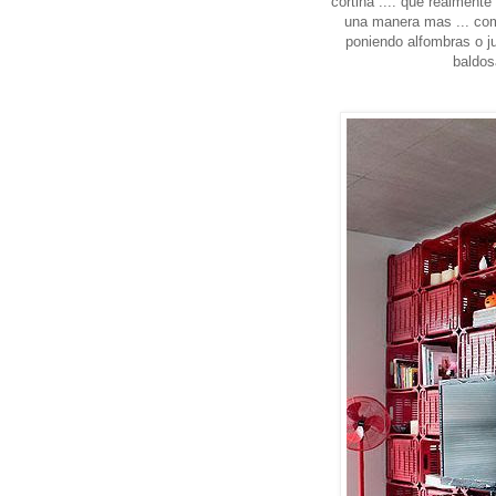
cortina .... que realmente
una manera mas ... com
poniendo alfombras o ju
baldos