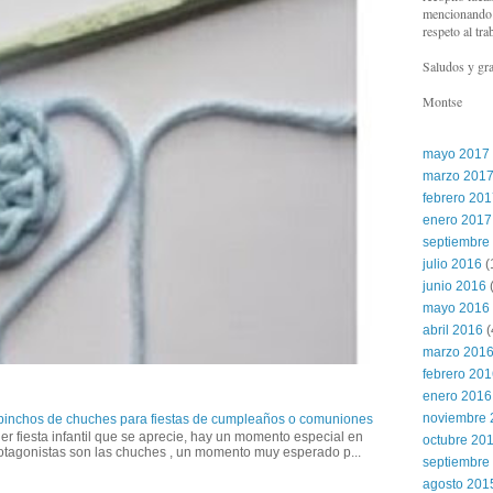
mencionando l
respeto al tra
Saludos y gra
Montse
mayo 2017
marzo 201
febrero 20
enero 2017
septiembre
julio 2016
(
junio 2016
(
mayo 2016
abril 2016
(
marzo 201
febrero 20
enero 2016
noviembre 
 pinchos de chuches para fiestas de cumpleaños o comuniones
er fiesta infantil que se aprecie, hay un momento especial en
octubre 20
otagonistas son las chuches , un momento muy esperado p...
septiembre
agosto 201