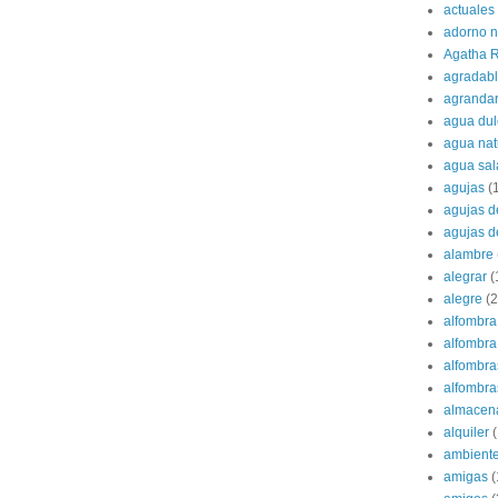
actuales
adorno 
Agatha R
agradab
agranda
agua dul
agua nat
agua sa
agujas
(
agujas d
agujas d
alambre
alegrar
(
alegre
(2
alfombra
alfombra 
alfombra
alfombras
almacen
alquiler
(
ambient
amigas
(