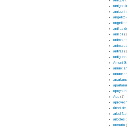
amigos
(
amigos i
amigurim
angelito 
angelito
anillas d
anillos
(1
animale
animale
antifaz
(1
antiguos
Antoni G
anuncian
anunciar
apartame
apartam
apoyalib
App
(1)
aprovec
árbol de
árbol Na
árboles
(
armario