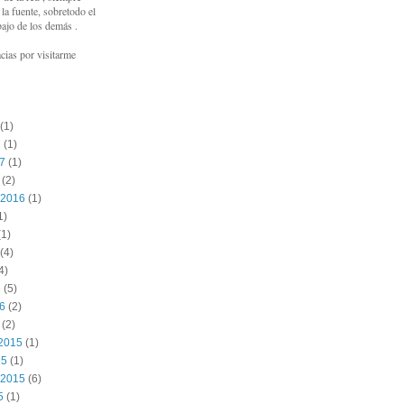
a fuente, sobretodo el
bajo de los demás .
cias por visitarme
(1)
7
(1)
17
(1)
(2)
 2016
(1)
1)
1)
(4)
4)
6
(5)
16
(2)
(2)
2015
(1)
15
(1)
 2015
(6)
5
(1)