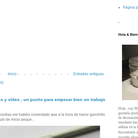
Página p
.
Hola & Bien
Inicio
Entradas antiguas
m)
s y vídeo , un punto para empezar bien un trabajo
Hola , soy M
gustaría ayud
sotras me habéis comentado que a la hora de hacer ganchillo
de decoración
ulo de inicio peque...
enseñarte ha
utilizar en tu
Encontrarás i
recopilo ideas