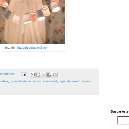
foto de :
http://decoracion2.com
omentarios:
rativa
,
guirnalda de luz
,
luces de navidad
,
papel decorado
,
vasos
Buscar este