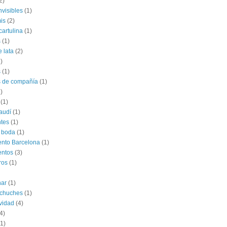
2)
nvisibles
(1)
is
(2)
cartulina
(1)
s
(1)
e lata
(2)
)
s
(1)
s de compañía
(1)
)
(1)
audí
(1)
tes
(1)
 boda
(1)
nto Barcelona
(1)
entos
(3)
ros
(1)
har
(1)
 chuches
(1)
vidad
(4)
4)
(1)