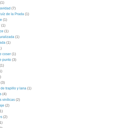
(1)
navidad
(7)
uíz de la Prada
(1)
le
(1)
r
(1)
ce
(1)
uralizada
(1)
lada
(1)
1)
e coser
(1)
e punto
(3)
(1)
1)
)
(3)
de trapillo y lana
(1)
s
(4)
 vinílicas
(2)
aje
(2)
1)
es
(2)
1)