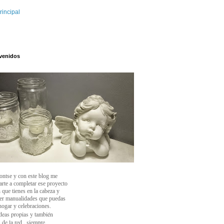
rincipal
venidos
ontse y con este blog
me
arte a completar ese proyecto
 que tienes en la cabeza y
cer manualidades que puedas
 hogar y celebraciones.
deas propias y también
 de la red , siempre