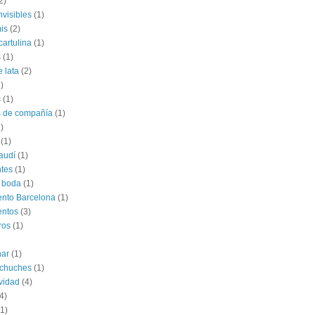
2)
nvisibles
(1)
is
(2)
cartulina
(1)
s
(1)
e lata
(2)
)
s
(1)
s de compañía
(1)
)
(1)
audí
(1)
tes
(1)
 boda
(1)
nto Barcelona
(1)
entos
(3)
ros
(1)
har
(1)
 chuches
(1)
vidad
(4)
4)
(1)