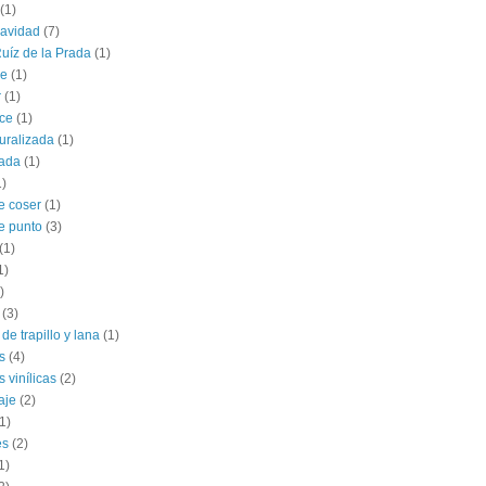
(1)
navidad
(7)
uíz de la Prada
(1)
le
(1)
r
(1)
ce
(1)
uralizada
(1)
lada
(1)
1)
e coser
(1)
e punto
(3)
(1)
1)
)
(3)
de trapillo y lana
(1)
s
(4)
 vinílicas
(2)
aje
(2)
1)
es
(2)
1)