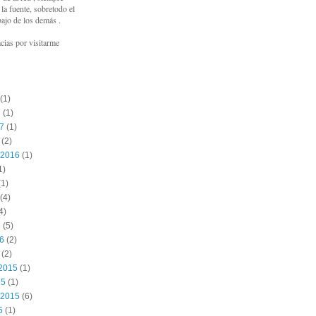
a fuente, sobretodo el
bajo de los demás .
cias por visitarme
(1)
7
(1)
17
(1)
(2)
 2016
(1)
1)
1)
(4)
4)
6
(5)
16
(2)
(2)
2015
(1)
15
(1)
 2015
(6)
5
(1)