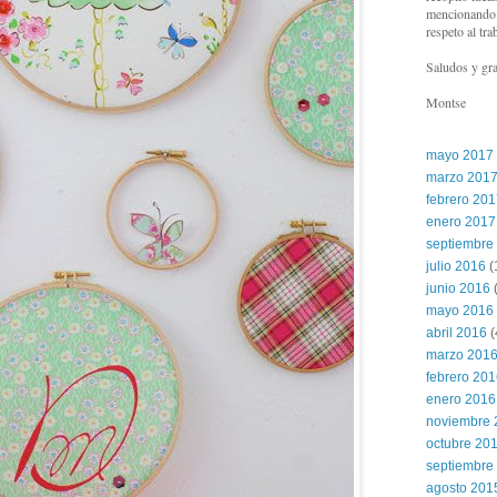
mencionando l
respeto al tra
Saludos y gra
Montse
mayo 2017
marzo 201
febrero 20
enero 2017
septiembre
julio 2016
(
junio 2016
(
mayo 2016
abril 2016
(
marzo 201
febrero 20
enero 2016
noviembre 
octubre 20
septiembre
agosto 201