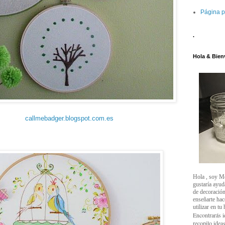
Página p
.
Hola & Bien
callmebadger.blogspot.com.es
Hola , soy M
gustaría ayud
de decoración
enseñarte ha
utilizar en tu
Encontrarás i
recopilo ideas