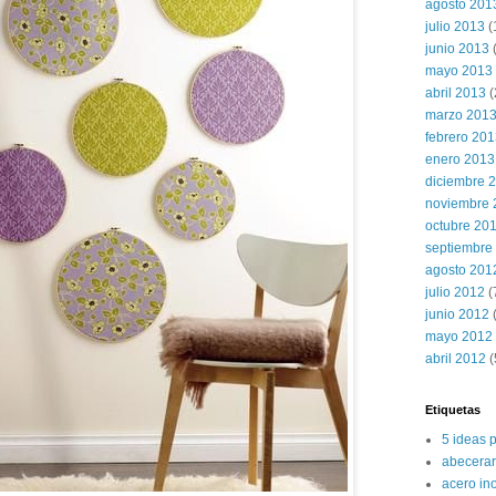
agosto 201
julio 2013
(
junio 2013
mayo 2013
abril 2013
(
marzo 201
febrero 20
enero 2013
diciembre 
noviembre 
octubre 20
septiembre
agosto 201
julio 2012
(
junio 2012
(
mayo 2012
abril 2012
(
Etiquetas
5 ideas 
abecerar
acero in