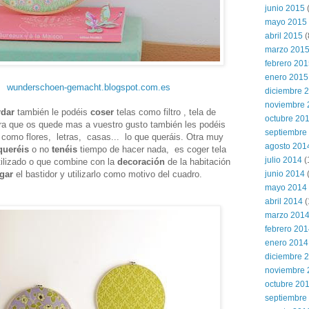
junio 2015
(
mayo 2015
abril 2015
(
marzo 201
febrero 20
enero 2015
wunderschoen-gemacht.blogspot.com.es
diciembre 
noviembre 
dar
también le podéis
coser
telas como filtro , tela de
octubre 20
ara que os quede mas a vuestro gusto también les podéis
septiembre
como flores, letras, casas... lo que queráis. Otra muy
agosto 201
queréis
o no
tenéis
tiempo de hacer nada, es coger tela
julio 2014
(
ilizado o que combine con la
decoración
de la habitación
gar
el bastidor y utilizarlo como motivo del cuadro.
junio 2014
mayo 2014
abril 2014
(
marzo 201
febrero 20
enero 2014
diciembre 
noviembre 
octubre 20
septiembre