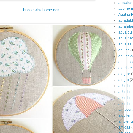
actuales
adorno 
budgetwisehome.com
Agatha R
agradab
agranda
agua dul
agua nat
agua sa
agujas
(
agujas d
agujas d
alambre
alegrar
(
alegre
(2
alfombra
alfombra 
alfombra
alfombras
almacen
alquiler
(
ambient
amigas
(