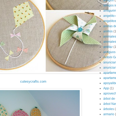
amigos
(
amigos i
amigurim
angelito 
angelito
anillas d
anillos
(1
animale
animale
antifaz
(1
antiguos
Antoni G
anuncian
anunciar
apartame
apartam
cutesycrafts.com
apoyalib
App
(1)
aprovec
árbol de
árbol Na
árboles
(
armario