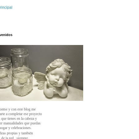
rincipal
venidos
ontse y con este blog
me
arte a completar ese proyecto
 que tienes en la cabeza y
cer manualidades que puedas
 hogar y celebraciones.
deas propias y también
 de la red , siempre