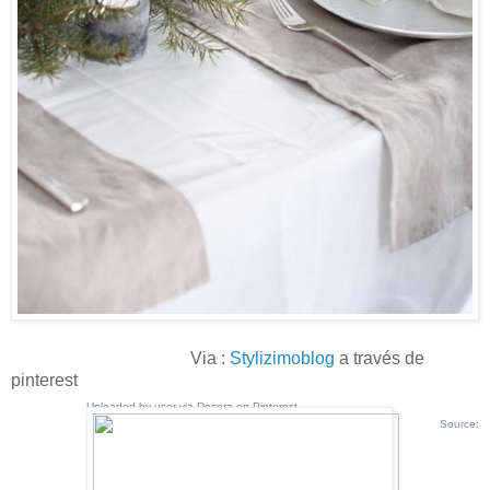
Via :
Stylizimoblog
a través de
pinterest
Uploaded by user
via
Decora
on
Pinterest
Source: