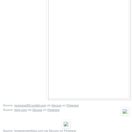
Source:
tournesol50.tumblr.com
via
Decora
on
Pinterest
Source:
bing.com
via
Decora
on
Pinterest
Source:
bowerpowerblog.com
via
Decora
on
Pinterest