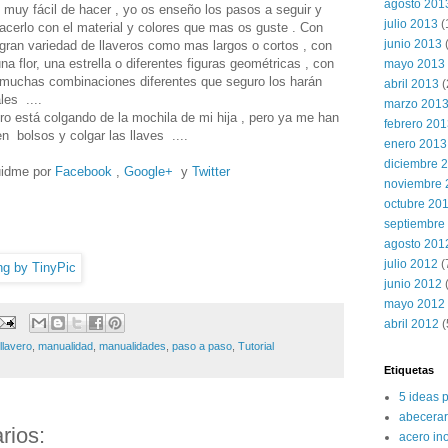
agosto 201
ro muy fácil de hacer , yo os enseño los pasos a seguir y
julio 2013
(
acerlo con el material y colores que mas os guste . Con
junio 2013
gran variedad de llaveros como mas largos o cortos , con
a flor, una estrella o diferentes figuras geométricas , con
mayo 2013
ay muchas combinaciones diferentes que seguro los harán
abril 2013
(
les ....
marzo 201
ro está colgando de la mochila de mi hija , pero ya me han
febrero 20
n bolsos y colgar las llaves ....
enero 2013
diciembre 
uidme por
Facebook
,
Google+
y
Twitter
noviembre 
octubre 20
septiembre
agosto 201
julio 2012
(
junio 2012
(
mayo 2012
abril 2012
(
llavero
,
manualidad
,
manualidades
,
paso a paso
,
Tutorial
Etiquetas
5 ideas 
abecerar
rios:
acero in