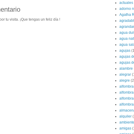
actuales
entario
adorno 
Agatha R
or tu visita. ¡Que tengas un feliz día !
agradab
agranda
agua dul
agua nat
agua sa
agujas
(
agujas d
agujas d
alambre
alegrar
(
alegre
(2
alfombra
alfombra 
alfombra
alfombras
almacen
alquiler
(
ambient
amigas
(