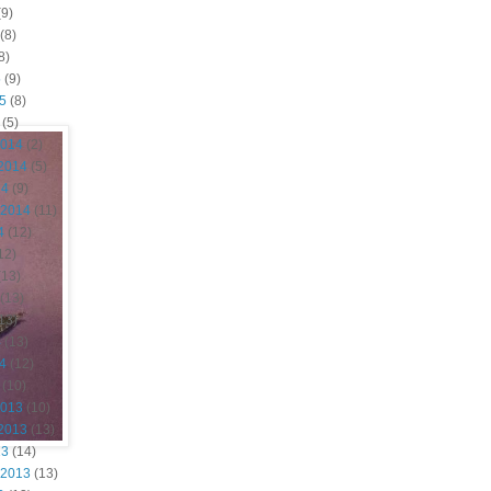
9)
(8)
8)
5
(9)
15
(8)
(5)
2014
(2)
2014
(5)
14
(9)
 2014
(11)
4
(12)
12)
(13)
(13)
13)
4
(13)
14
(12)
(10)
2013
(10)
2013
(13)
13
(14)
 2013
(13)