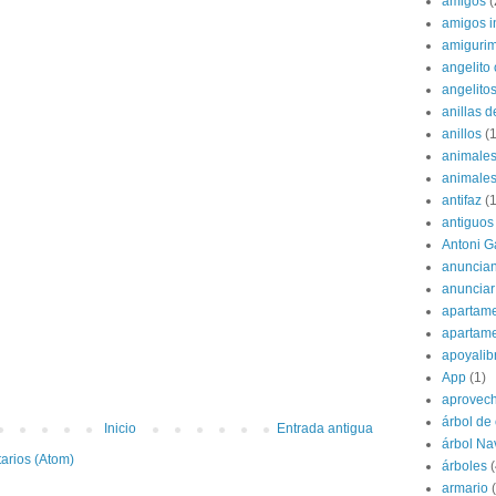
amigos
(
amigos i
amigurim
angelito 
angelito
anillas d
anillos
(1
animale
animale
antifaz
(1
antiguos
Antoni G
anuncian
anunciar
apartame
apartam
apoyalib
App
(1)
aprovec
árbol de
Inicio
Entrada antigua
árbol Na
arios (Atom)
árboles
(
armario