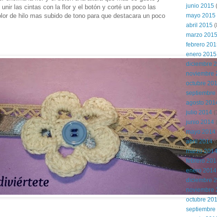
junio 2015
(
nir las cintas con la flor y el botón y corté un poco las
 color de hilo mas subido de tono para que destacara un poco
mayo 2015
abril 2015
(
marzo 201
febrero 20
enero 2015
diciembre 
noviembre 
octubre 20
septiembre
agosto 201
julio 2014
(
junio 2014
mayo 2014
abril 2014
(
marzo 201
febrero 20
enero 2014
diciembre 
noviembre 
octubre 20
septiembre