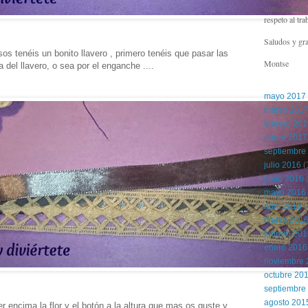
mencionando l
respeto al tra
Saludos y gra
s tenéis un bonito llavero , primero tenéis que pasar las
Montse
a del llavero, o sea por el enganche ....
mayo 2017
marzo 201
febrero 20
enero 2017
septiembre
julio 2016
(
junio 2016
(
mayo 2016
abril 2016
(
marzo 201
febrero 20
enero 2016
noviembre 
octubre 20
septiembre
agosto 201
 encima la flor y el botón a la altura que mas os guste y