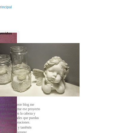
rincipal
venidos
ontse y con este blog
me
arte a completar ese proyecto
 que tienes en la cabeza y
cer manualidades que puedas
 hogar y celebraciones.
deas propias y también
 de la red , siempre