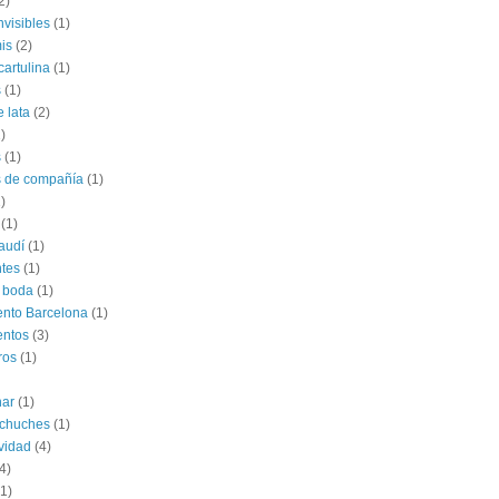
2)
nvisibles
(1)
is
(2)
cartulina
(1)
s
(1)
e lata
(2)
)
s
(1)
s de compañía
(1)
)
(1)
audí
(1)
tes
(1)
 boda
(1)
nto Barcelona
(1)
entos
(3)
ros
(1)
har
(1)
 chuches
(1)
vidad
(4)
4)
(1)