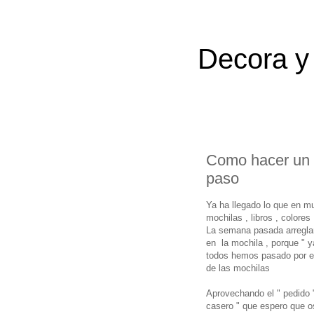
Decora y 
Como hacer un ll
paso
Ya ha llegado lo que en m
mochilas , libros , colores 
La semana pasada arregland
en la mochila , porque " 
todos hemos pasado por es
de las mochilas
Aprovechando el " pedido 
casero " que espero que o