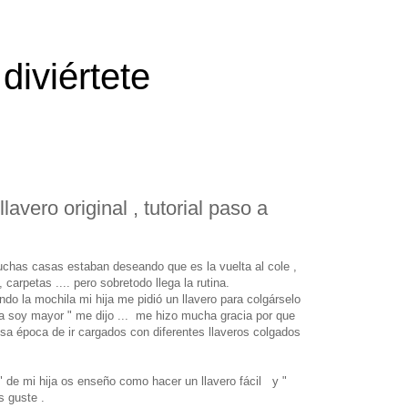
diviértete
avero original , tutorial paso a
uchas casas estaban deseando que es la vuelta al cole ,
, carpetas .... pero sobretodo llega la rutina.
o la mochila mi hija me pidió un llavero para colgárselo
ya soy mayor " me dijo ... me hizo mucha gracia por que
a época de ir cargados con diferentes llaveros colgados
" de mi hija os enseño como hacer un llavero fácil y "
s guste .