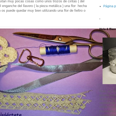
sitan muy pocas cosas como unos trozos de cintas ( del
l enganche del llavero ( la pieza metálica ) una flor hecha
Página p
 os puede quedar muy bien utilizando una flor de fieltro o
.
Hola & Bien
Hola , soy M
gustaría ayud
de decoración
enseñarte ha
utilizar en tu
Encontrarás i
recopilo ideas