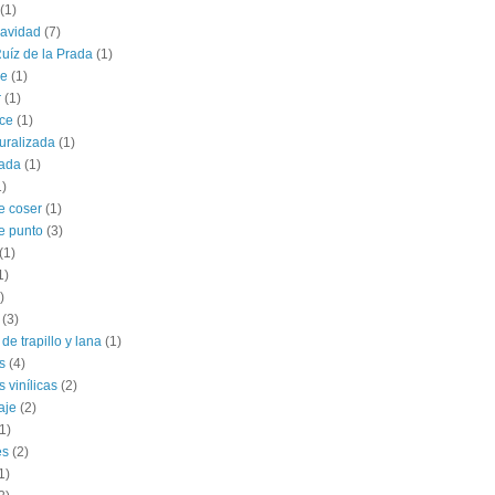
(1)
navidad
(7)
uíz de la Prada
(1)
le
(1)
r
(1)
ce
(1)
uralizada
(1)
lada
(1)
1)
e coser
(1)
e punto
(3)
(1)
1)
)
(3)
de trapillo y lana
(1)
s
(4)
 vinílicas
(2)
aje
(2)
1)
es
(2)
1)