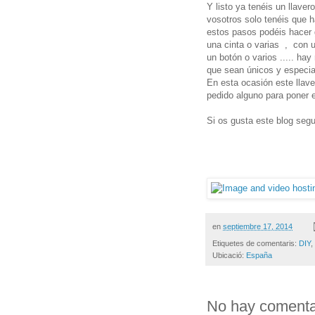
Y listo ya tenéis un llave
vosotros solo tenéis que h
estos pasos podéis hacer 
una cinta o varias , con un
un botón o varios ..... h
que sean únicos y especia
En esta ocasión este llave
pedido alguno para poner e
Si os gusta este blog seg
en
septiembre 17, 2014
Etiquetes de comentaris:
DIY
,
Ubicació:
España
No hay comenta