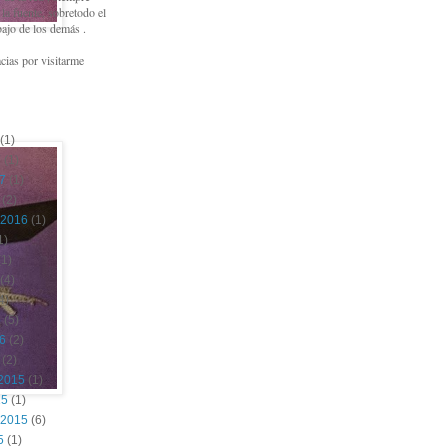
a fuente, sobretodo el
bajo de los demás .
cias por visitarme
(1)
7
(1)
17
(1)
(2)
 2016
(1)
1)
1)
(4)
4)
6
(5)
16
(2)
(2)
2015
(1)
15
(1)
 2015
(6)
5
(1)