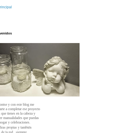
rincipal
venidos
ontse y con este blog
me
arte a completar ese proyecto
 que tienes en la cabeza y
cer manualidades que puedas
 hogar y celebraciones.
deas propias y también
 de la red , siempre