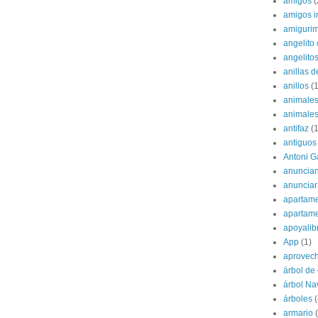
amigos
(
amigos i
amigurim
angelito 
angelito
anillas d
anillos
(1
animale
animale
antifaz
(1
antiguos
Antoni G
anuncian
anunciar
apartame
apartam
apoyalib
App
(1)
aprovec
árbol de
árbol Na
árboles
(
armario