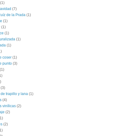
(1)
navidad
(7)
uíz de la Prada
(1)
le
(1)
r
(1)
ce
(1)
uralizada
(1)
lada
(1)
1)
e coser
(1)
e punto
(3)
(1)
1)
)
(3)
de trapillo y lana
(1)
s
(4)
 vinílicas
(2)
aje
(2)
1)
es
(2)
1)