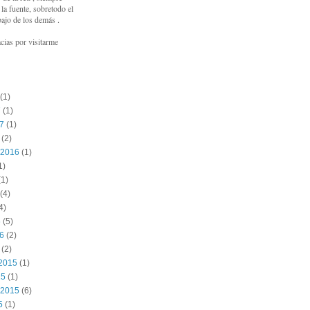
a fuente, sobretodo el
bajo de los demás .
cias por visitarme
(1)
7
(1)
17
(1)
(2)
 2016
(1)
1)
1)
(4)
4)
6
(5)
16
(2)
(2)
2015
(1)
15
(1)
 2015
(6)
5
(1)