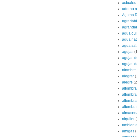
actuales
adorno 
Agatha R
agradab
agranda
agua dul
agua nat
agua sa
agujas
(
agujas d
agujas d
alambre
alegrar
(
alegre
(2
alfombra
alfombra 
alfombra
alfombras
almacen
alquiler
(
ambient
amigas
(