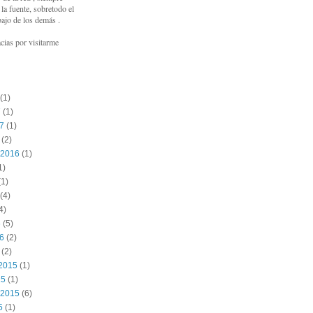
a fuente, sobretodo el
bajo de los demás .
cias por visitarme
(1)
7
(1)
17
(1)
(2)
 2016
(1)
1)
1)
(4)
4)
6
(5)
16
(2)
(2)
2015
(1)
15
(1)
 2015
(6)
5
(1)