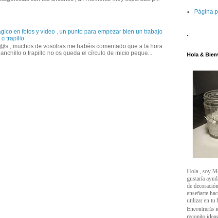
Página p
gico en fotos y vídeo , un punto para empezar bien un trabajo
.
o trapillo
@s , muchos de vosotras me habéis comentado que a la hora
anchillo o trapillo no os queda el círculo de inicio peque...
Hola & Bien
Hola , soy M
gustaría ayud
de decoración
enseñarte ha
utilizar en tu
Encontrarás i
recopilo ideas