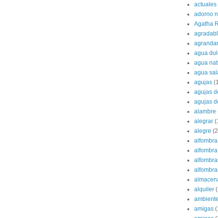
actuales
adorno 
Agatha R
agradab
agranda
agua dul
agua nat
agua sa
agujas
(
agujas d
agujas d
alambre
alegrar
(
alegre
(2
alfombra
alfombra 
alfombra
alfombras
almacen
alquiler
(
ambient
amigas
(