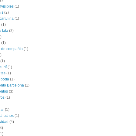
2)
nvisibles
(1)
is
(2)
cartulina
(1)
s
(1)
e lata
(2)
)
s
(1)
s de compañía
(1)
)
(1)
audí
(1)
tes
(1)
 boda
(1)
nto Barcelona
(1)
entos
(3)
ros
(1)
har
(1)
 chuches
(1)
vidad
(4)
4)
(1)