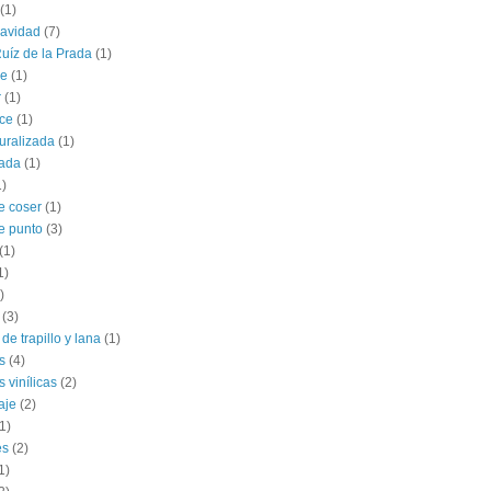
(1)
navidad
(7)
uíz de la Prada
(1)
le
(1)
r
(1)
ce
(1)
uralizada
(1)
lada
(1)
1)
e coser
(1)
e punto
(3)
(1)
1)
)
(3)
de trapillo y lana
(1)
s
(4)
 vinílicas
(2)
aje
(2)
1)
es
(2)
1)