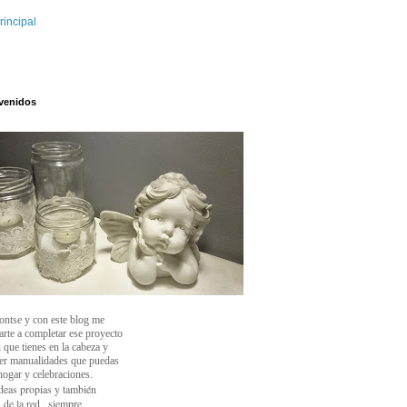
rincipal
venidos
ontse y con este blog
me
arte a completar ese proyecto
 que tienes en la cabeza y
cer manualidades que puedas
 hogar y celebraciones.
deas propias y también
 de la red , siempre