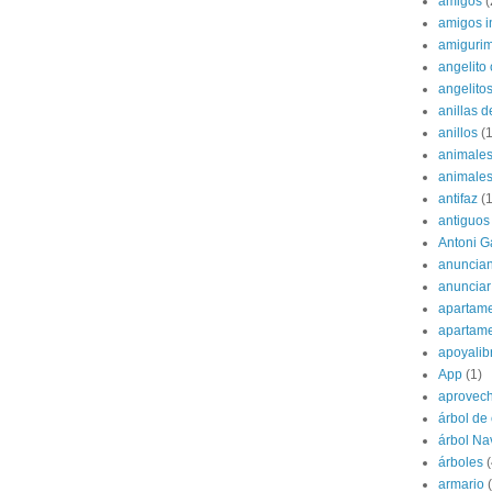
amigos
(
amigos i
amigurim
angelito 
angelito
anillas d
anillos
(1
animale
animale
antifaz
(1
antiguos
Antoni G
anuncian
anunciar
apartame
apartam
apoyalib
App
(1)
aprovec
árbol de
árbol Na
árboles
(
armario