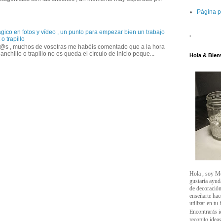
Página p
gico en fotos y vídeo , un punto para empezar bien un trabajo
.
o trapillo
@s , muchos de vosotras me habéis comentado que a la hora
anchillo o trapillo no os queda el círculo de inicio peque...
Hola & Bien
Hola , soy M
gustaría ayud
de decoración
enseñarte ha
utilizar en tu
Encontrarás i
recopilo ideas