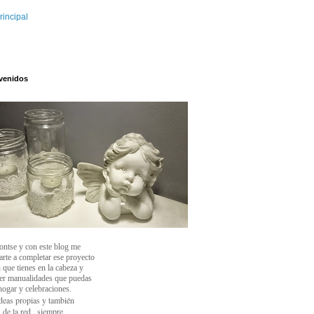
rincipal
venidos
ontse y con este blog
me
arte a completar ese proyecto
 que tienes en la cabeza y
cer manualidades que puedas
 hogar y celebraciones.
deas propias y también
 de la red , siempre