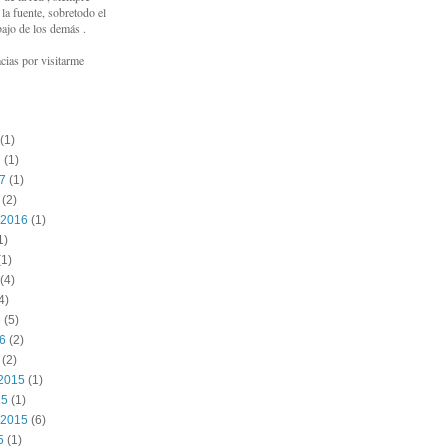
a fuente, sobretodo el
bajo de los demás .
cias por visitarme
(1)
7
(1)
17
(1)
(2)
 2016
(1)
1)
1)
(4)
4)
6
(5)
16
(2)
(2)
2015
(1)
15
(1)
 2015
(6)
5
(1)