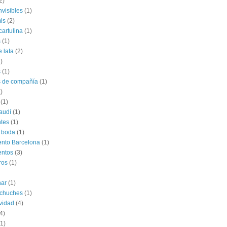
2)
nvisibles
(1)
is
(2)
cartulina
(1)
s
(1)
e lata
(2)
)
s
(1)
s de compañía
(1)
)
(1)
audí
(1)
tes
(1)
 boda
(1)
nto Barcelona
(1)
entos
(3)
ros
(1)
har
(1)
 chuches
(1)
vidad
(4)
4)
(1)