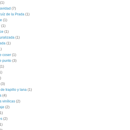
(1)
navidad
(7)
uíz de la Prada
(1)
le
(1)
r
(1)
ce
(1)
uralizada
(1)
lada
(1)
1)
e coser
(1)
e punto
(3)
(1)
1)
)
(3)
de trapillo y lana
(1)
s
(4)
 vinílicas
(2)
aje
(2)
1)
es
(2)
1)