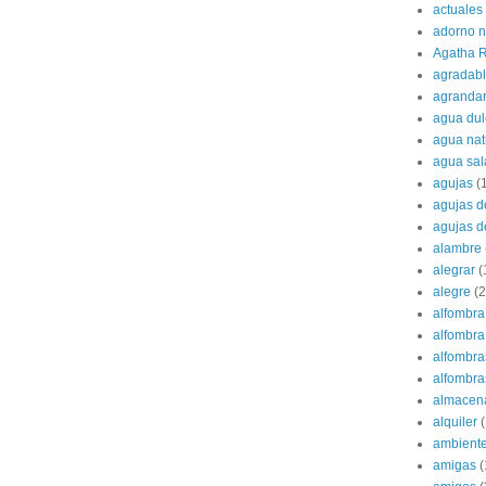
actuales
adorno 
Agatha R
agradab
agranda
agua dul
agua nat
agua sa
agujas
(
agujas d
agujas d
alambre
alegrar
(
alegre
(2
alfombra
alfombra 
alfombra
alfombras
almacen
alquiler
(
ambient
amigas
(