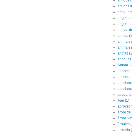
amigos
(
amigos i
amigurim
angelito 
angelito
anillas d
anillos
(1
animale
animale
antifaz
(1
antiguos
Antoni G
anuncian
anunciar
apartame
apartam
apoyalib
App
(1)
aprovec
árbol de
árbol Na
árboles
(
armario