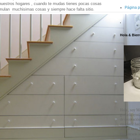
nuestros hogares , cuando te mudas tienes pocas cosas
Página p
mulan muchisimas cosas y siempre hace falta sitio.
.
Hola & Bien
Hola , soy M
gustaría ayud
de decoración
enseñarte ha
utilizar en tu
Encontrarás i
recopilo ideas