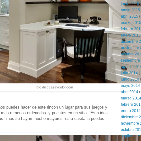
junio 2015
(
mayo 2015
abril 2015
(
marzo 201
febrero 20
enero 2015
diciembre 
noviembre 
octubre 20
septiembre
agosto 201
julio 2014
(
junio 2014
mayo 2014
foto de : casaycolor.com
abril 2014
(
marzo 201
febrero 20
iños puedes hacer de este rincón un lugar para sus juegos y
enero 2014
s mas o menos ordenados y puestos en un sitio . Esta idea
diciembre 
os niños se hayan hecho mayores esta casita la puedes
noviembre 
octubre 20
septiembre