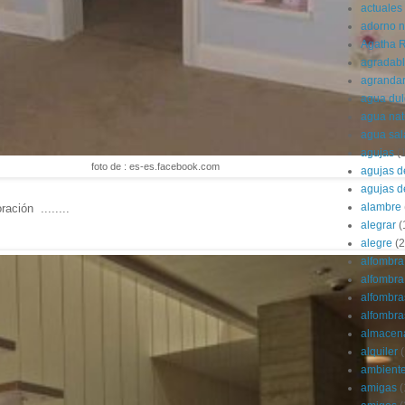
actuales
adorno 
Agatha R
agradab
agranda
agua dul
agua nat
agua sa
agujas
(
foto de : es-es.facebook.com
agujas d
agujas d
alambre
ción ........
alegrar
(
alegre
(2
alfombra
alfombra 
alfombra
alfombras
almacen
alquiler
(
ambient
amigas
(