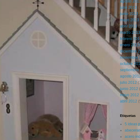
agosto 201
julio 2013
(
junio 2013
mayo 2013
abril 2013
(
marzo 201
febrero 20
enero 2013
diciembre 
noviembre 
octubre 20
septiembre
agosto 201
julio 2012
(
junio 2012
(
mayo 2012
abril 2012
(
Etiquetas
5 ideas 
abecerar
acero in