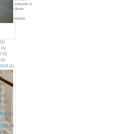
a fuente, sobretodo el
bajo de los demás .
cias por visitarme
(1)
7
(1)
17
(1)
(2)
 2016
(1)
1)
1)
(4)
4)
6
(5)
16
(2)
(2)
2015
(1)
15
(1)
 2015
(6)
5
(1)