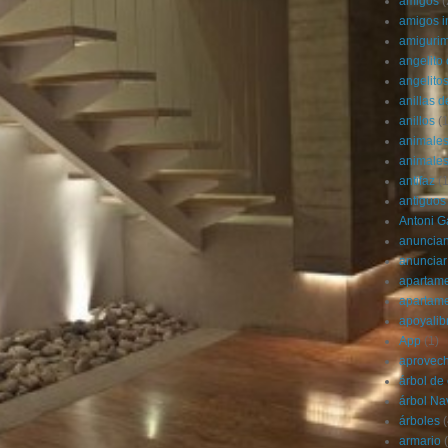
amigos
(
amigos i
amigurim
angelito 
angelito
anillas d
anillos
(1
animale
animale
antifaz
(1
antiguos
Antoni G
anuncian
anunciar
apartame
apartam
apoyalib
App
(1)
aprovec
árbol de
árbol Na
árboles
(
armario