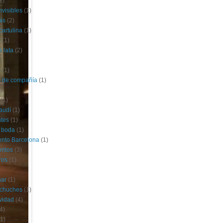
2)
nvisibles
(1)
is
(2)
cartulina
(1)
s
(1)
e lata
(2)
)
s
(1)
s de compañía
(1)
)
(1)
audí
(1)
tes
(1)
 boda
(1)
nto Barcelona
(1)
entos
(3)
ros
(1)
har
(1)
 chuches
(1)
vidad
(4)
4)
(1)