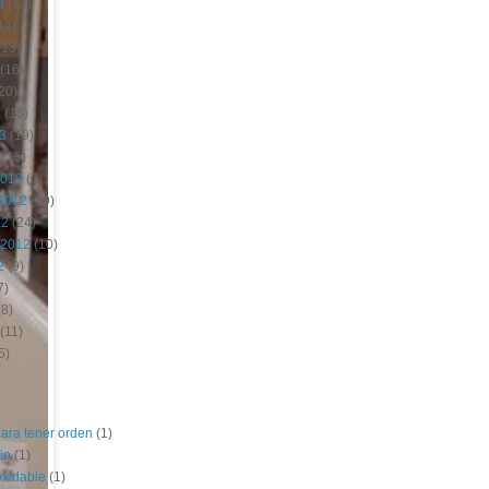
3
(13)
14)
(13)
(16)
20)
3
(16)
13
(19)
(15)
2012
(6)
2012
(19)
12
(24)
 2012
(10)
2
(9)
7)
8)
(11)
5)
para tener orden
(1)
io
(1)
oxidable
(1)