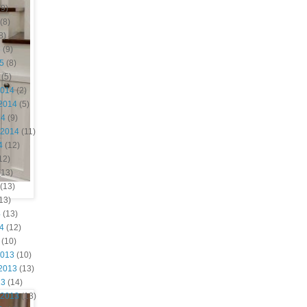
9)
(8)
8)
5
(9)
15
(8)
(5)
2014
(2)
2014
(5)
14
(9)
 2014
(11)
4
(12)
12)
(13)
(13)
13)
4
(13)
14
(12)
(10)
2013
(10)
2013
(13)
13
(14)
 2013
(13)