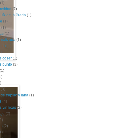
(1)
navidad
(7)
uíz de la Prada
(1)
le
(1)
r
(1)
ce
(1)
uralizada
(1)
lada
(1)
1)
e coser
(1)
e punto
(3)
(1)
1)
)
(3)
de trapillo y lana
(1)
s
(4)
 vinílicas
(2)
aje
(2)
1)
es
(2)
1)