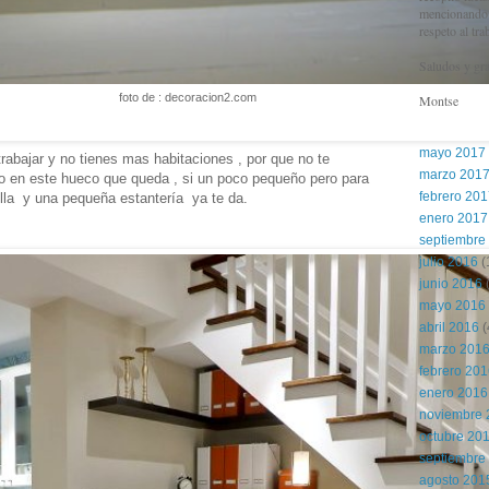
mencionando l
respeto al tra
Saludos y gra
foto de : decoracion2.com
Montse
mayo 2017
trabajar y no tienes mas habitaciones , por que no te
marzo 201
o en este hueco que queda , si un poco pequeño pero para
febrero 20
lla y una pequeña estantería ya te da.
enero 2017
septiembre
julio 2016
(
junio 2016
(
mayo 2016
abril 2016
(
marzo 201
febrero 20
enero 2016
noviembre 
octubre 20
septiembre
agosto 201