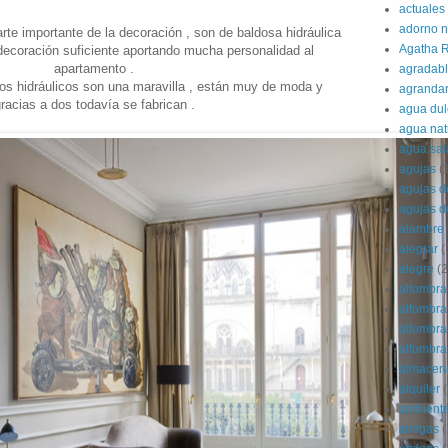
actuales
adorno 
te importante de la decoración , son de baldosa hidráulica
Agatha R
decoración suficiente aportando mucha personalidad al
apartamento .
agradab
s hidráulicos son una maravilla , están muy de moda y
agranda
racias a dos todavía se fabrican .
agua dul
agua nat
agua sa
agujas
(
agujas d
agujas d
alambre
alegrar
(
alegre
(2
alfombra
alfombra 
alfombra
alfombras
almacen
alquiler
(
ambient
amigas
(