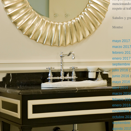
mencionando l
respeto al tra
Saludos y gra
Montse
mayo 2017
marzo 201
febrero 20
enero 2017
septiembre
julio 2016
(
junio 2016
(
mayo 2016
abril 2016
(
marzo 201
febrero 20
enero 2016
noviembre 
octubre 20
septiembre
agosto 201