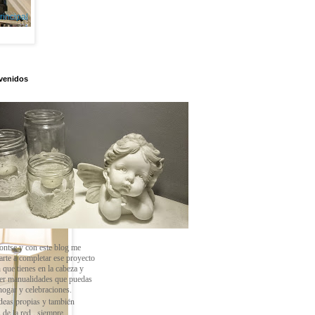
rincipal
venidos
ontse y con este blog
me
arte a completar ese proyecto
 que tienes en la cabeza y
cer manualidades que puedas
 hogar y celebraciones.
deas propias y también
 de la red , siempre