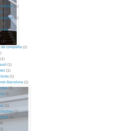
2)
nvisibles
(1)
is
(2)
cartulina
(1)
s
(1)
e lata
(2)
)
s
(1)
s de compañía
(1)
)
(1)
audí
(1)
tes
(1)
 boda
(1)
nto Barcelona
(1)
entos
(3)
ros
(1)
har
(1)
 chuches
(1)
vidad
(4)
4)
(1)