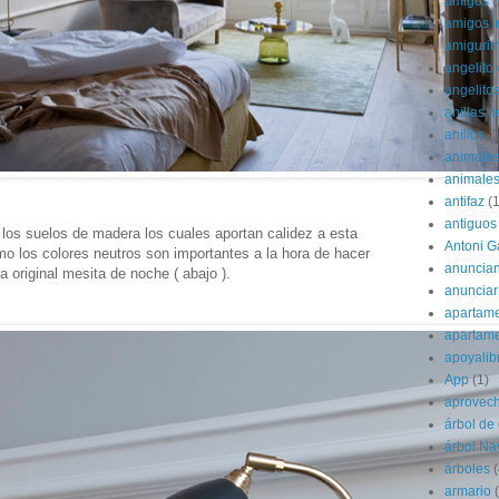
amigos
(
amigos i
amigurim
angelito 
angelito
anillas d
anillos
(1
animale
animale
antifaz
(1
antiguos
los suelos de madera los cuales aportan calidez a esta
Antoni G
omo los colores neutros son importantes a la hora de hacer
anuncian
a original mesita de noche ( abajo ).
anunciar
apartame
apartam
apoyalib
App
(1)
aprovec
árbol de
árbol Na
árboles
(
armario