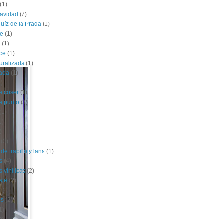
(1)
navidad
(7)
uíz de la Prada
(1)
le
(1)
r
(1)
ce
(1)
uralizada
(1)
lada
(1)
1)
e coser
(1)
e punto
(3)
(1)
1)
)
(3)
de trapillo y lana
(1)
s
(4)
 vinílicas
(2)
aje
(2)
1)
es
(2)
1)