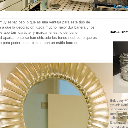
Página p
.
uy espacioso lo que es una ventaja para este tipo de
 a que la decoración luzca mucho mejor .La bañera y los
Hola & Bien
s aportan carácter y marcan el estilo del baño.
el apartamento se han utilizado los tonos neutros lo que es
to para poder poner piezas con un estilo barroco .
Hola , soy M
gustaría ayud
de decoración
enseñarte ha
utilizar en tu
Encontrarás i
recopilo ideas