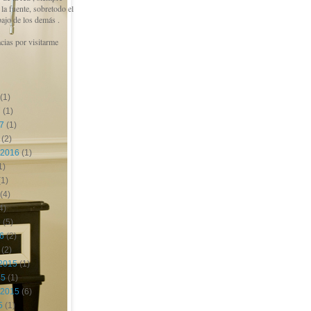
a fuente, sobretodo el
bajo de los demás .
cias por visitarme
(1)
7
(1)
17
(1)
(2)
 2016
(1)
1)
1)
(4)
4)
6
(5)
16
(2)
(2)
2015
(1)
15
(1)
 2015
(6)
5
(1)