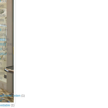
3
(13)
14)
(13)
(16)
20)
3
(16)
13
(19)
(15)
2012
(6)
2012
(19)
12
(24)
 2012
(10)
2
(9)
7)
8)
(11)
5)
para tener orden
(1)
io
(1)
oxidable
(1)