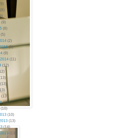
9)
(8)
8)
5
(9)
15
(8)
(5)
2014
(2)
2014
(5)
14
(9)
 2014
(11)
4
(12)
12)
(13)
(13)
13)
4
(13)
14
(12)
(10)
2013
(10)
2013
(13)
13
(14)
 2013
(13)