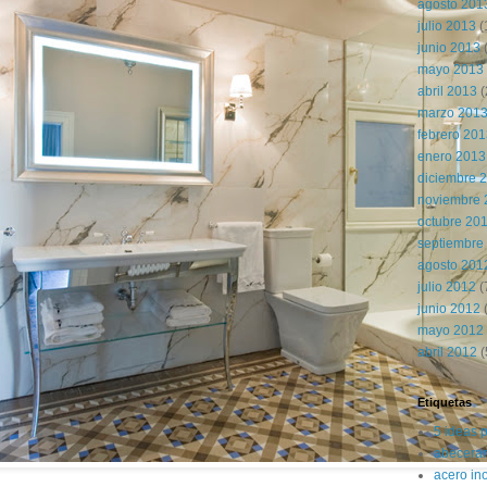
agosto 201
julio 2013
(
junio 2013
mayo 2013
abril 2013
(
marzo 201
febrero 20
enero 2013
diciembre 
noviembre 
octubre 20
septiembre
agosto 201
julio 2012
(
junio 2012
(
mayo 2012
abril 2012
(
Etiquetas
5 ideas 
abecerar
acero in