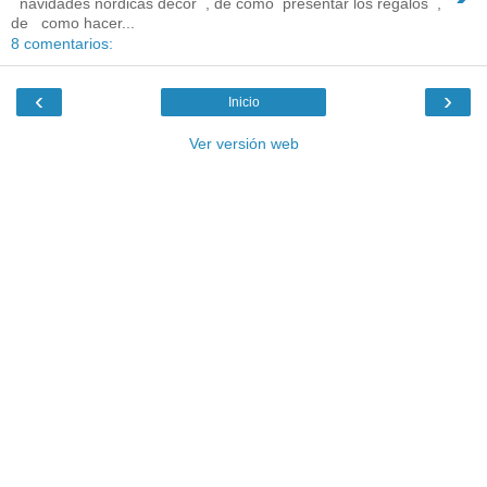
navidades nórdicas decor , de como presentar los regalos ,
de como hacer...
8 comentarios:
‹
›
Inicio
Ver versión web